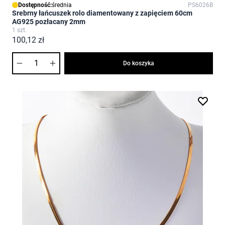
Dostępność:
średnia
PS6026B
Srebrny łańcuszek rolo diamentowany z zapięciem 60cm
AG925 pozłacany 2mm
1 szt.
100,12 zł
Ilość
Do koszyka