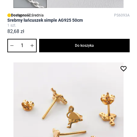
Dostępność:
średnia
PS6093A
Srebrny łańcuszek simple AG925 50cm
1 szt.
82,68 zł
Ilość
Do koszyka