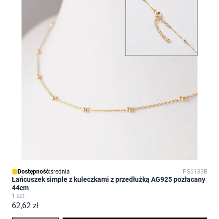
Dostępność:
średnia
PS6133B
Łańcuszek simple z kuleczkami z przedłużką AG925 pozłacany
44cm
1 szt.
62,62 zł