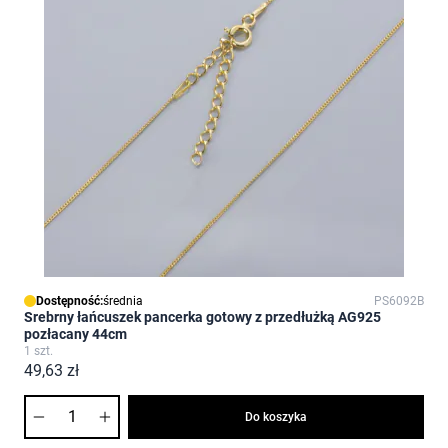
Dostępność:
średnia
PS6092B
Srebrny łańcuszek pancerka gotowy z przedłużką AG925
pozłacany 44cm
1 szt.
49,63 zł
Ilość
Do koszyka