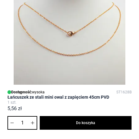
Dostępność:
wysoka
ST1628B
Łańcuszek ze stali mini owal z zapięciem 45cm PVD
1 szt.
5,56 zł
Ilość
Do koszyka