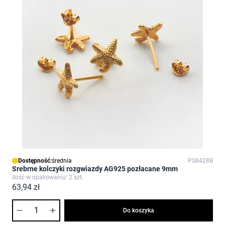
Dostępność:
średnia
PS8428B
Srebrne kolczyki rozgwiazdy AG925 pozłacane 9mm
Ilość w opakowaniu: 2 szt.
63,94 zł
Ilość
Do koszyka