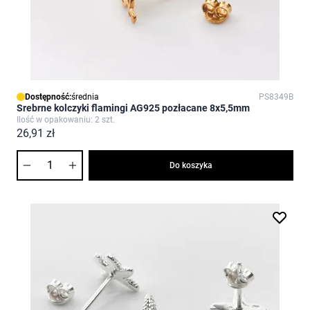
Dostępność:
średnia
PS8349B
Srebrne kolczyki flamingi AG925 pozłacane 8x5,5mm
Ilość w opakowaniu: 2 szt.
26,91 zł
Ilość
Do koszyka