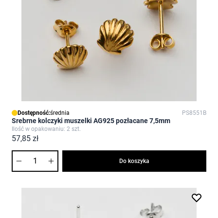
Dostępność:
średnia
PS8551B
Srebrne kolczyki muszelki AG925 pozłacane 7,5mm
Ilość w opakowaniu: 2 szt.
57,85 zł
Ilość
Do koszyka