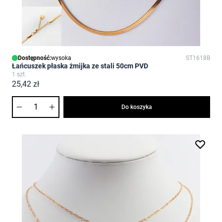
Dostępność:
wysoka
ST1618B
Łańcuszek płaska żmijka ze stali 50cm PVD
1 szt.
25,42 zł
Ilość
Do koszyka