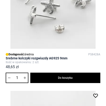
Dostępność:
średnia
PS8428A
Srebrne kolczyki rozgwiazdy AG925 9mm
Ilość w opakowaniu: 2 szt.
48,65 zł
Ilość
Do koszyka