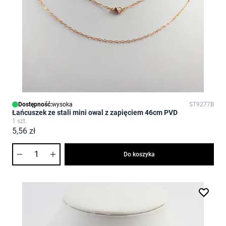
Dostępność:
wysoka
ST9277B
Łańcuszek ze stali mini owal z zapięciem 46cm PVD
1 szt.
5,56 zł
Ilość
Do koszyka