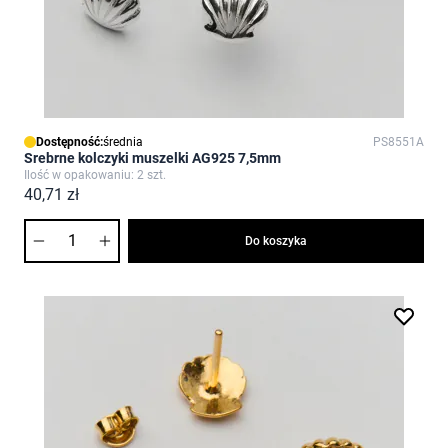
Dostępność:
średnia
PS8551A
Srebrne kolczyki muszelki AG925 7,5mm
Ilość w opakowaniu: 2 szt.
40,71 zł
Ilość
Do koszyka