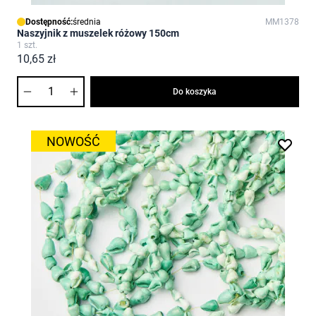
Dostępność:
średnia
MM1378
Naszyjnik z muszelek różowy 150cm
1 szt.
10,65 zł
Ilość
Do koszyka
NOWOŚĆ