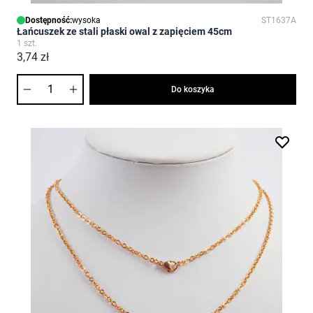
Dostępność:
wysoka
ST1637A
Łańcuszek ze stali płaski owal z zapięciem 45cm
1 szt.
3,74 zł
Ilość
Do koszyka