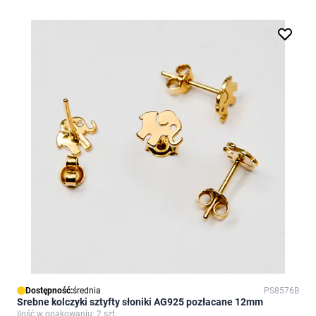
Dostępność:
średnia
PS8576B
Srebne kolczyki sztyfty słoniki AG925 pozłacane 12mm
Ilość w opakowaniu: 2 szt.