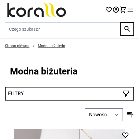
Przejdź do treści
Szukaj w sklepie...
Strona główna
/
Modna biżuteria
Modna biżuteria
FILTRY