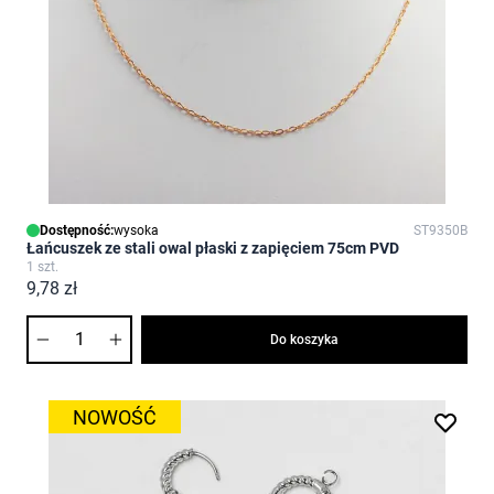
Dostępność:
wysoka
ST9350B
Łańcuszek ze stali owal płaski z zapięciem 75cm PVD
1 szt.
9,78 zł
Ilość
Do koszyka
NOWOŚĆ