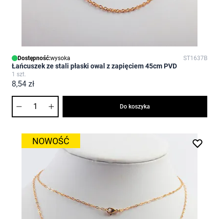
Dostępność:
wysoka
ST1637B
Łańcuszek ze stali płaski owal z zapięciem 45cm PVD
1 szt.
8,54 zł
Ilość
Do koszyka
NOWOŚĆ