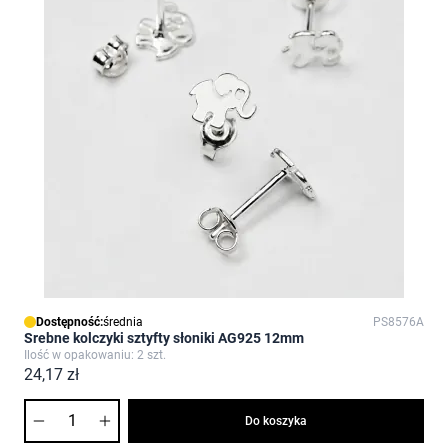
Dostępność:
średnia
PS8576A
Srebne kolczyki sztyfty słoniki AG925 12mm
Ilość w opakowaniu: 2 szt.
24,17 zł
Ilość
Do koszyka