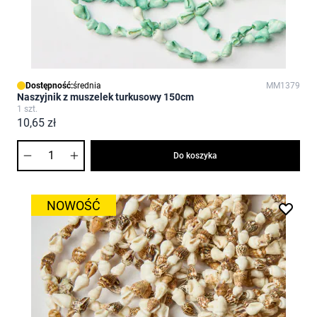
Dostępność:
średnia
MM1379
Naszyjnik z muszelek turkusowy 150cm
1 szt.
10,65 zł
Ilość
Do koszyka
NOWOŚĆ