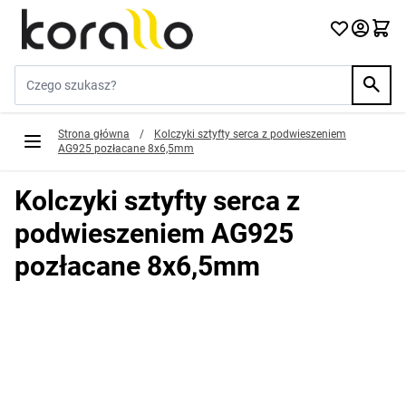
Przejdź do treści
Szukaj w sklepie...
Strona główna
/
Kolczyki sztyfty serca z podwieszeniem
AG925 pozłacane 8x6,5mm
Kolczyki sztyfty serca z
podwieszeniem AG925
pozłacane 8x6,5mm