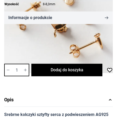
Wysokość
8-8,3mm
Informacje o produkcie
61,07 zł
Cena za opakowanie
Ilość w opakowaniu: 2 szt.
Dostępność:
średnia
Ilość
Dodaj do koszyka
Opis
Srebrne kolczyki sztyfty serca z podwieszeniem AG925