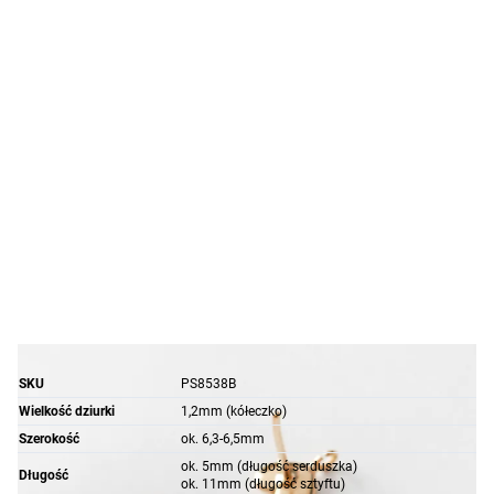
SKU
PS8538B
Wielkość dziurki
1,2mm (kółeczko)
Szerokość
ok. 6,3-6,5mm
ok. 5mm (długość serduszka)
Długość
ok. 11mm (długość sztyftu)