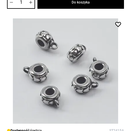
Do koszyka
Dostępność:
średnia
ST2415A