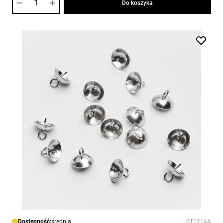
Do koszyka
Dostępność:
średnia
ST1214A