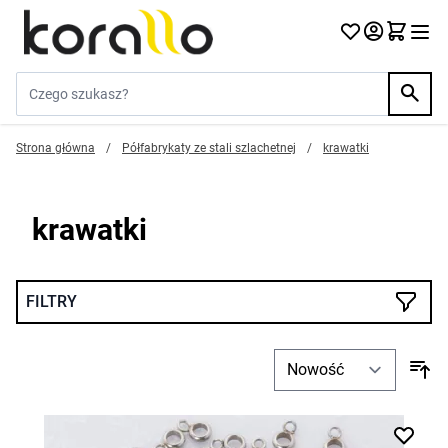
Przejdź do treści
Szukaj w sklepie...
Strona główna
/
Półfabrykaty ze stali szlachetnej
/
krawatki
krawatki
FILTRY