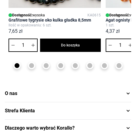
Dostępność:
wysoka
KA0615
Dostępność:
wys
Grafitowe tygrysie oko kulka gładka 8,5mm
Agat ognisty k
Ilość w opakowaniu: 6 szt.
1 szt.
7,65 zł
4,37 zł
Ilość
Ilość
Do koszyka
O nas
Strefa Klienta
Dlaczego warto wybrać Korallo?