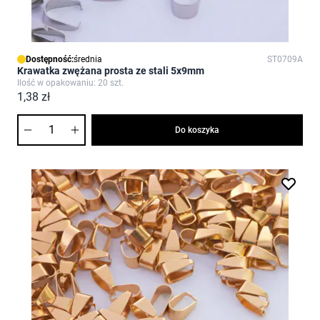
Dostępność:
średnia
ST0709A
Krawatka zwężana prosta ze stali 5x9mm
Ilość w opakowaniu: 20 szt.
1,38 zł
Ilość
Do koszyka