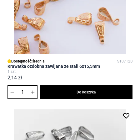
Dostępność:
średnia
ST0712B
Krawatka ozdobna zawijana ze stali 6x15,5mm
1 szt.
2,14 zł
Ilość
Do koszyka