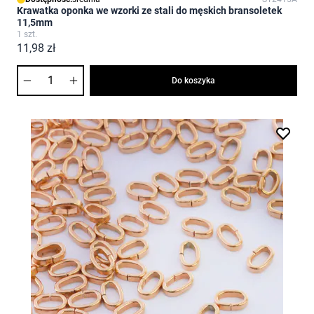
Krawatka oponka we wzorki ze stali do męskich bransoletek
11,5mm
1 szt.
11,98 zł
Ilość
Do koszyka