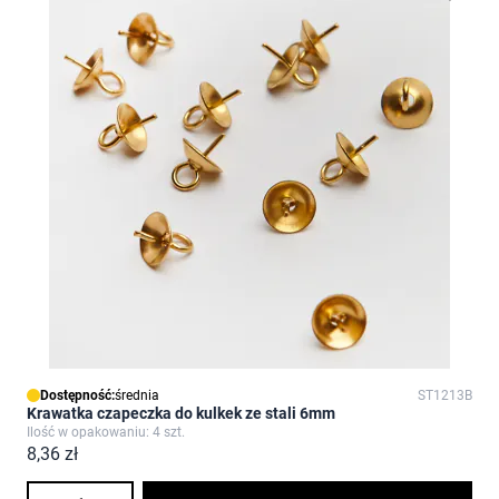
Dostępność:
średnia
ST1213B
Krawatka czapeczka do kulkek ze stali 6mm
Ilość w opakowaniu: 4 szt.
8,36 zł
Ilość