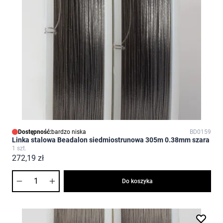
Dostępność:
bardzo niska
BD0159
Linka stalowa Beadalon siedmiostrunowa 305m 0.38mm szara
1 szt.
272,19 zł
Ilość
Do koszyka