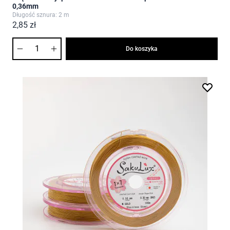
0,36mm
Długość sznura: 2 m
2,85 zł
Ilość
Do koszyka