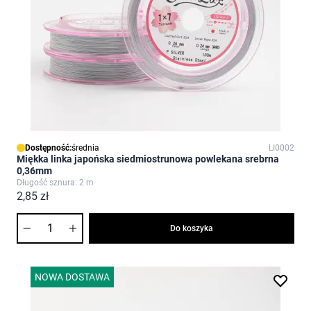
Dostępność:
średnia
LI0002
Miękka linka japońska siedmiostrunowa powlekana srebrna
0,36mm
Długość sznura: 2 m
2,85 zł
Ilość
Do koszyka
NOWA DOSTAWA