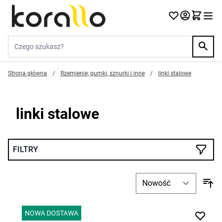
Przejdź do treści
Szukaj w sklepie...
Strona główna
/
Rzemienie, gumki, sznurki i inne
/
linki stalowe
linki stalowe
FILTRY
NOWA DOSTAWA