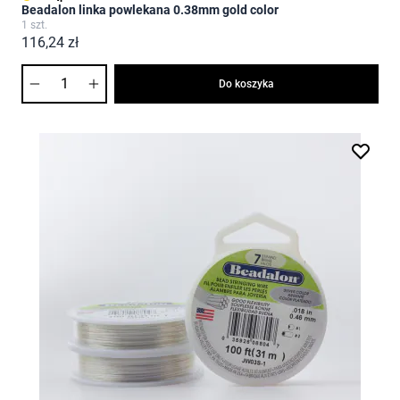
Beadalon linka powlekana 0.38mm gold color
1 szt.
116,24 zł
Ilość
Do koszyka