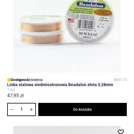
Dostępność:
średnia
BD0173
Linka stalowa siedmiostrunowa Beadalon złota 0,38mm
1 szt.
47,95 zł
Ilość
Do koszyka