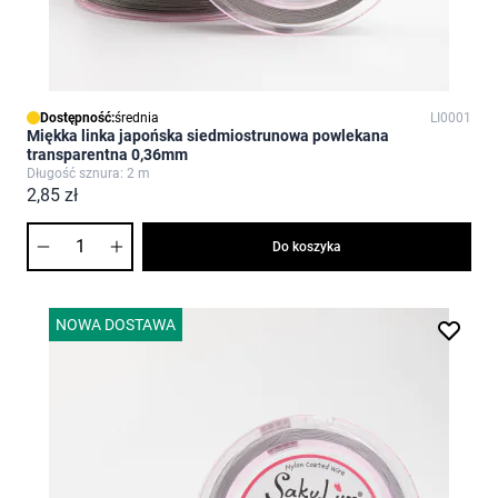
Dostępność:
średnia
LI0001
Miękka linka japońska siedmiostrunowa powlekana
transparentna 0,36mm
Długość sznura: 2 m
2,85 zł
Ilość
Do koszyka
NOWA DOSTAWA