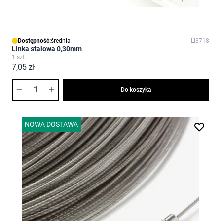
Dostępność:
średnia
LI3718
Linka stalowa 0,30mm
1 szt.
7,05 zł
Ilość
Do koszyka
NOWA DOSTAWA