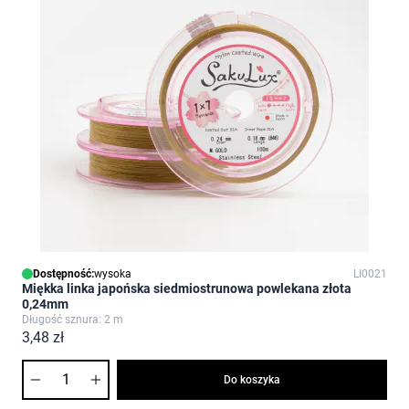
Dostępność:
wysoka
LI0021
Miękka linka japońska siedmiostrunowa powlekana złota
0,24mm
Długość sznura: 2 m
3,48 zł
Ilość
Do koszyka