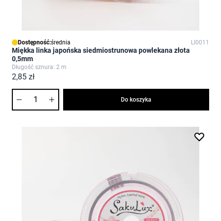
Dostępność:
średnia
LI0011
Miękka linka japońska siedmiostrunowa powlekana złota
0,5mm
Długość sznura: 2 m
2,85 zł
Ilość
Do koszyka