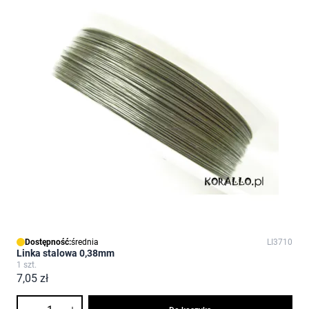
Dostępność:
średnia
LI3710
Linka stalowa 0,38mm
1 szt.
7,05 zł
Ilość