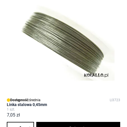
Dostępność:
średnia
LI3723
Linka stalowa 0,45mm
1 szt.
7,05 zł
Ilość