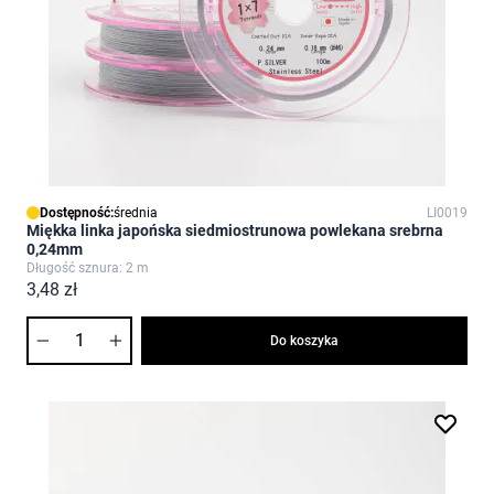
Dostępność:
średnia
LI0019
Miękka linka japońska siedmiostrunowa powlekana srebrna
0,24mm
Długość sznura: 2 m
3,48 zł
Ilość
Do koszyka