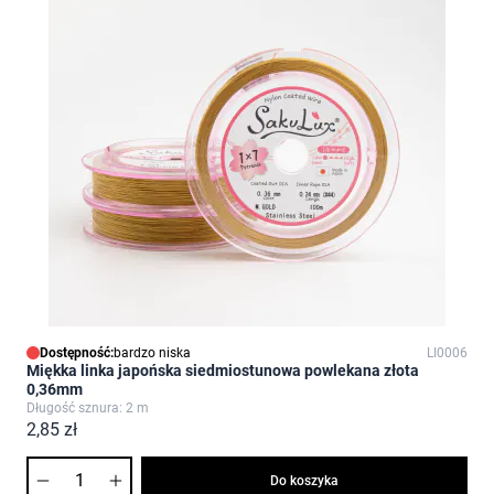
Dostępność:
bardzo niska
LI0006
Miękka linka japońska siedmiostunowa powlekana złota
0,36mm
Długość sznura: 2 m
2,85 zł
Ilość
Do koszyka