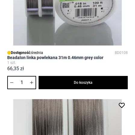
Dostępność:
średnia
BD0108
Beadalon linka powlekana 31m 0.46mm grey color
1 szt.
66,35 zł
Ilość
Do koszyka