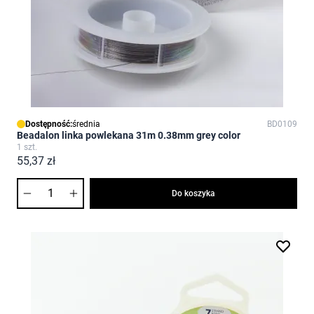
Dostępność:
średnia
BD0109
Beadalon linka powlekana 31m 0.38mm grey color
1 szt.
55,37 zł
Ilość
Do koszyka