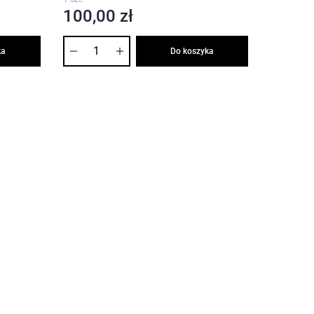
100,00 zł
Ilość
ka
Do koszyka