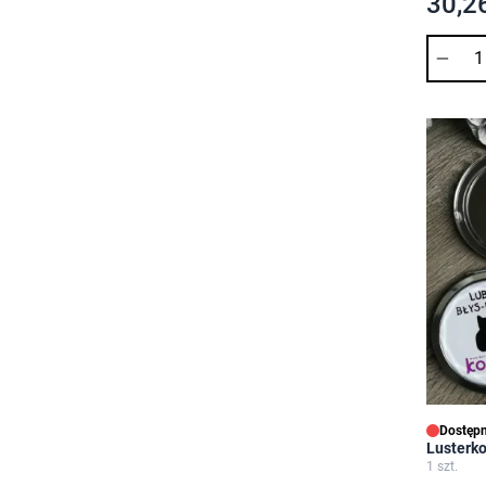
30,26
Ilość
Dostępn
Lusterko
1 szt.