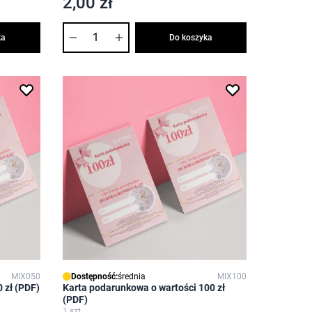
2,00 zł
Ilość
ka
Do koszyka
MIX050
Dostępność:
średnia
MIX100
 zł (PDF)
Karta podarunkowa o wartości 100 zł
(PDF)
1 szt.