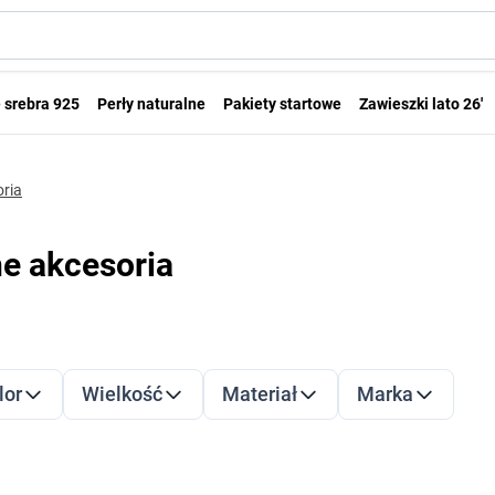
 srebra 925
Perły naturalne
Pakiety startowe
Zawieszki lato 26'
oria
ne akcesoria
LTRY
dź do listy produktów
lor
Wielkość
Materiał
Marka
filter
filter
filter
filter