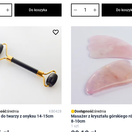
Ilość
Do koszyka
Do koszy
ość:
średnia
KB0428
Dostępność:
średnia
 do twarzy z onyksu 14-15cm
Masażer z kryształu górskiego 
8-10cm
1 szt.