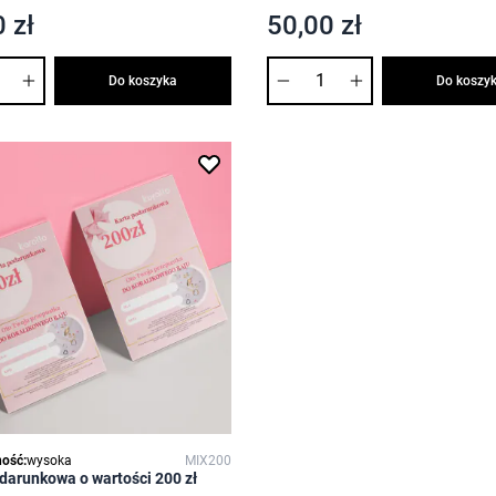
 zł
50,00 zł
Ilość
Do koszyka
Do koszy
ość:
wysoka
MIX200
darunkowa o wartości 200 zł