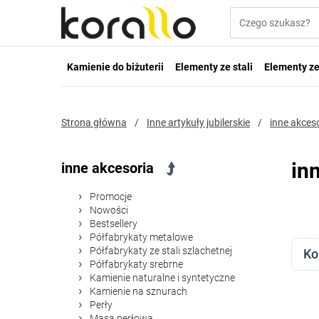
Przejdź do treści
Szukaj w sklepie...
Kamienie do biżuterii
Elementy ze stali
Elementy ze
Strona główna
/
Inne artykuły jubilerskie
/
inne akces
in
inne akcesoria
Promocje
Nowości
Bestsellery
FI
Półfabrykaty metalowe
Przej
Półfabrykaty ze stali szlachetnej
Ko
Półfabrykaty srebrne
Kamienie naturalne i syntetyczne
Kamienie na sznurach
Perły
Masa perłowa