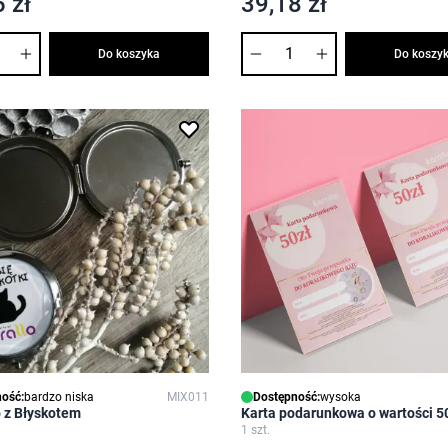
 zł
39,18 zł
Ilość
Do koszyka
Do koszy
ość:
bardzo niska
MIX011
Dostępność:
wysoka
 z Błyskotem
Karta podarunkowa o wartości 50
1 szt.