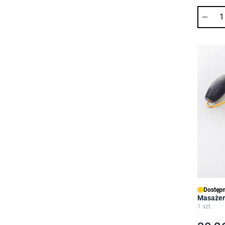
Ilość
Dostępn
Masażer
1 szt.