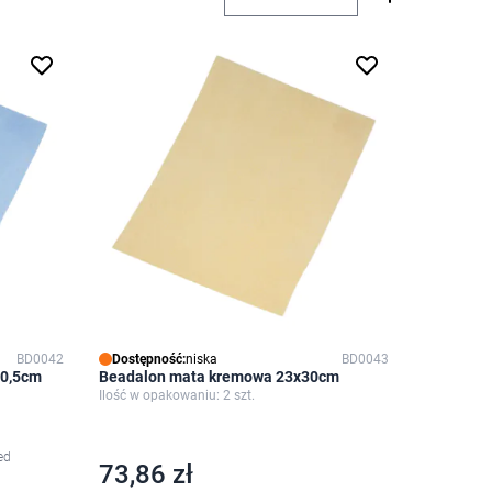
BD0042
Dostępność:
niska
BD0043
30,5cm
Beadalon mata kremowa 23x30cm
Ilość w opakowaniu: 2 szt.
ed
73,86 zł