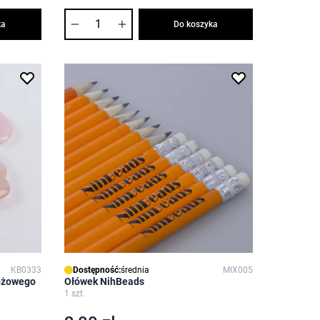
Ilość
ka
Do koszyka
KB0333
Dostępność:
średnia
MIX005
różowego
Ołówek NihBeads
1 szt.