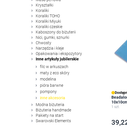
Kryształki
Koraliki
Koraliki TOHO
Koraliki Miyuki
Koraliki czeskie
Kaboszony do biżuterii
Nici, gumki, sznurki
Chwosty
Narzędzia i kleje
Opakowania i ekspozytory
Inne artykuły jubilerskie
filc w arkuszach
maty z eco skóry
modelina
pióra barwne
pompony
Dostępn
Beadalon
inne akcesoria
10x10c
Modna biżuteria
1 szt.
Biżuteria handmade
Pakiety na start
Swarovski Elements
39,22