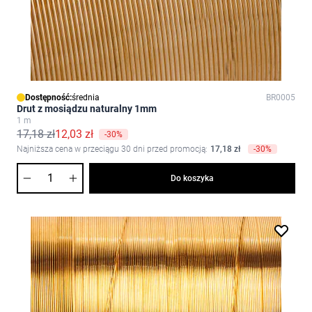
Dostępność:
średnia
BR0005
Drut z mosiądzu naturalny 1mm
1 m
17,18 zł
12,03 zł
-30%
Najniższa cena w przeciągu 30 dni przed promocją:
17,18 zł
-30%
Ilość
Do koszyka