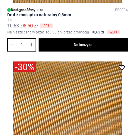
Dostępność:
wysoka
BR0004
Drut z mosiądzu naturalny 0,8mm
1 m
10,63 zł
8,50 zł
-20%
Najniższa cena w przeciągu 30 dni przed promocją:
10,63 zł
-20%
Ilość
Do koszyka
-30%