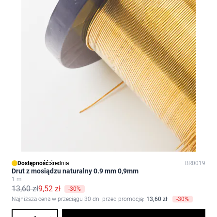
Dostępność:
średnia
BR0019
Drut z mosiądzu naturalny 0.9 mm 0,9mm
1 m
13,60 zł
9,52 zł
-30%
Najniższa cena w przeciągu 30 dni przed promocją:
13,60 zł
-30%
Ilość