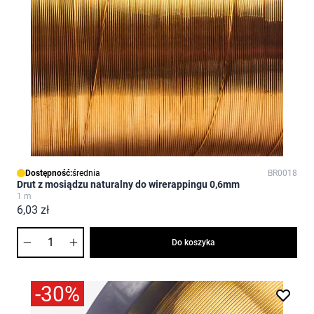
Dostępność:
średnia
BR0018
Drut z mosiądzu naturalny do wirerappingu 0,6mm
1 m
6,03 zł
Ilość
Do koszyka
-30%