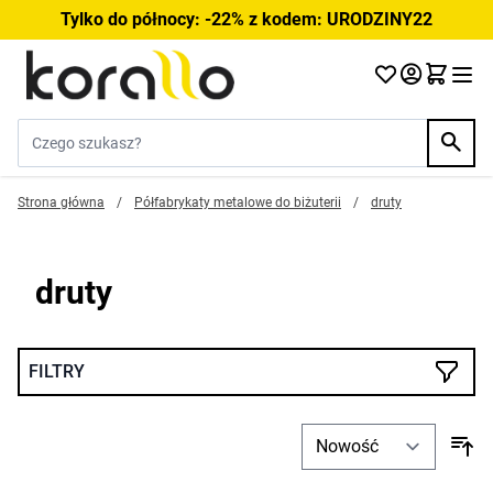
Przejdź do treści
Tylko do północy: -22% z kodem: URODZINY22
Szukaj w sklepie...
Strona główna
/
Półfabrykaty metalowe do biżuterii
/
druty
druty
FILTRY