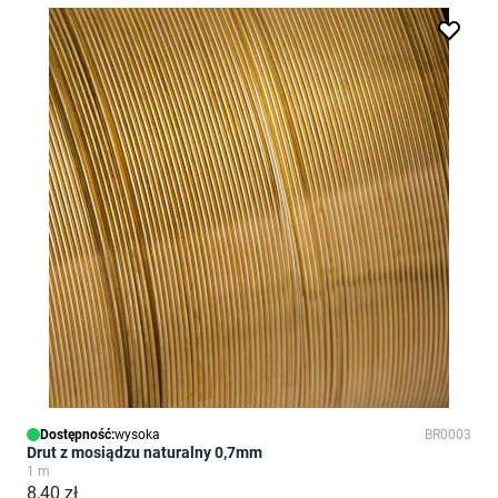
Dostępność:
wysoka
BR0003
Drut z mosiądzu naturalny 0,7mm
1 m
8,40 zł