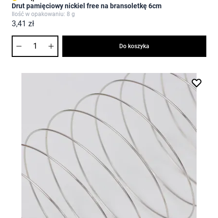
Drut pamięciowy nickiel free na bransoletkę 6cm
Ilość w opakowaniu: 8 g
3,41 zł
Ilość
Do koszyka