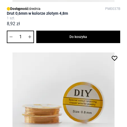
Dostępność:
średnia
PM0037B
Drut 0,6mm w kolorze złotym 4,8m
1 szt.
8,92 zł
Ilość
Do koszyka