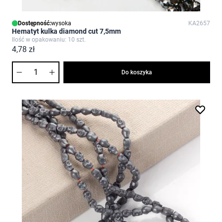
Dostępność:
wysoka
KA2657
Hematyt kulka diamond cut 7,5mm
Ilość w opakowaniu: 10 szt.
4,78 zł
Ilość
Do koszyka