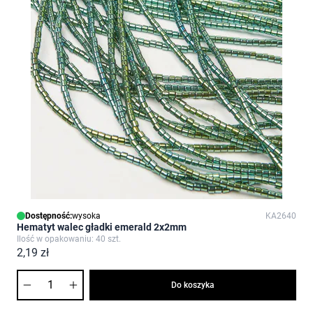
Dostępność:
wysoka
KA2640
Hematyt walec gładki emerald 2x2mm
Ilość w opakowaniu: 40 szt.
2,19 zł
Ilość
Do koszyka