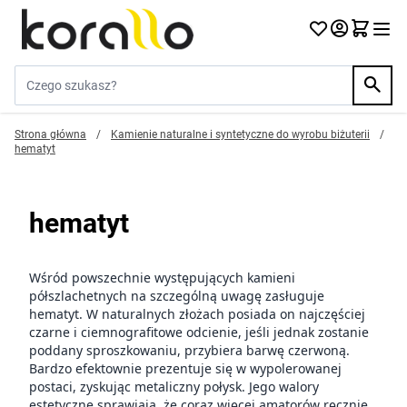
Przejdź do treści
Szukaj w sklepie...
Strona główna
/
Kamienie naturalne i syntetyczne do wyrobu biżuterii
/
hematyt
hematyt
Wśród powszechnie występujących kamieni
półszlachetnych na szczególną uwagę zasługuje
hematyt
. W naturalnych złożach posiada on najczęściej
czarne i ciemnografitowe odcienie, jeśli jednak zostanie
poddany sproszkowaniu, przybiera barwę czerwoną.
Bardzo efektownie prezentuje się w wypolerowanej
postaci, zyskując metaliczny połysk. Jego walory
estetyczne sprawiają, że coraz więcej amatorów ręcznie