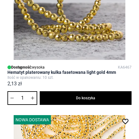
Dostępność:
wysoka
KA6467
Hematyt platerowany kulka fasetowana light gold 4mm
Ilość w opakowaniu: 10 szt.
2,13 zł
Ilość
Do koszyka
NOWA DOSTAWA