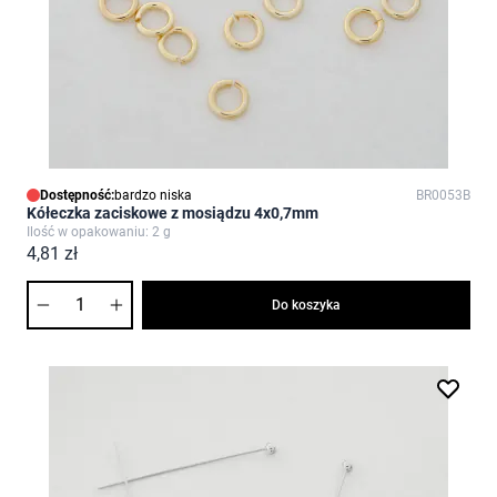
Dostępność:
bardzo niska
BR0053B
Kółeczka zaciskowe z mosiądzu 4x0,7mm
Ilość w opakowaniu: 2 g
4,81 zł
Ilość
Do koszyka