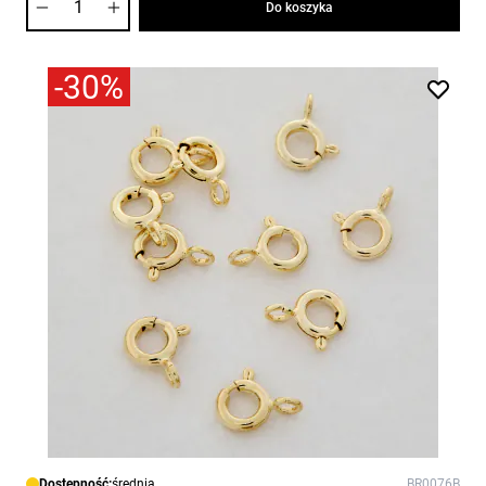
Do koszyka
-30%
Dostępność:
średnia
BR0076B