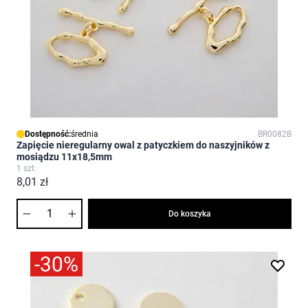
Dostępność:
średnia
BR0082B
Zapięcie nieregularny owal z patyczkiem do naszyjników z
mosiądzu 11x18,5mm
1 szt.
8,01 zł
Ilość
Do koszyka
-30%