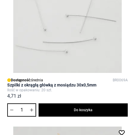
Dostępność:
średnia
BR0069A
Szpilki z okrągłą główką z mosiądzu 30x0,5mm
Ilość w opakowaniu: 20 szt.
4,71 zł
Ilość
Do koszyka