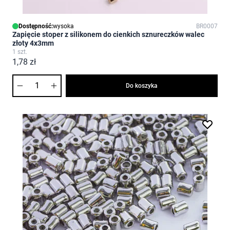
Dostępność:
wysoka
BR0007
Zapięcie stoper z silikonem do cienkich sznureczków walec
złoty 4x3mm
1 szt.
1,78 zł
Ilość
Do koszyka