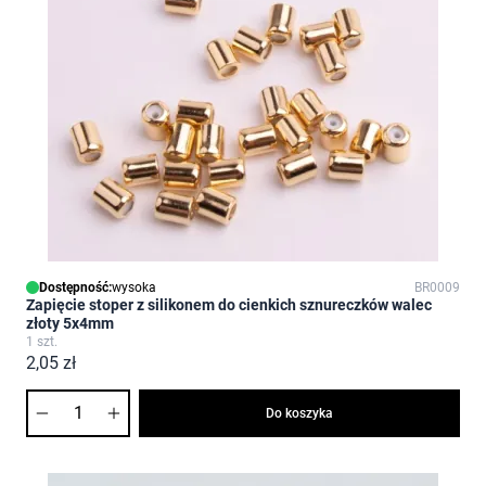
Dostępność:
wysoka
BR0009
Zapięcie stoper z silikonem do cienkich sznureczków walec
złoty 5x4mm
1 szt.
2,05 zł
Ilość
Do koszyka