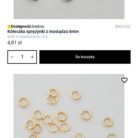
Dostępność:
średnia
BR0052A
Kółeczka sprężynki z mosiądzu 6mm
Ilość w opakowaniu: 2 g
4,81 zł
Ilość
Do koszyka