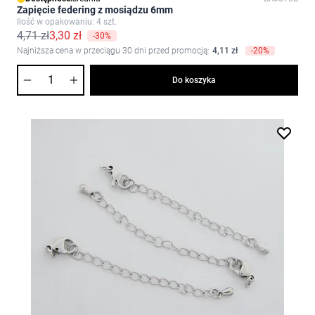
Zapięcie federing z mosiądzu 6mm
Ilość w opakowaniu: 4 szt.
4,71 zł
3,30 zł
-30%
Najniższa cena w przeciągu 30 dni przed promocją:
4,11 zł
-20%
Ilość
Do koszyka