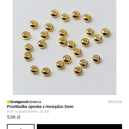
Dostępność:
średnia
BR0033B
Przekładka oponka z mosiądzu 3mm
Ilość w opakowaniu: 20 szt.
5,66 zł
Ilość