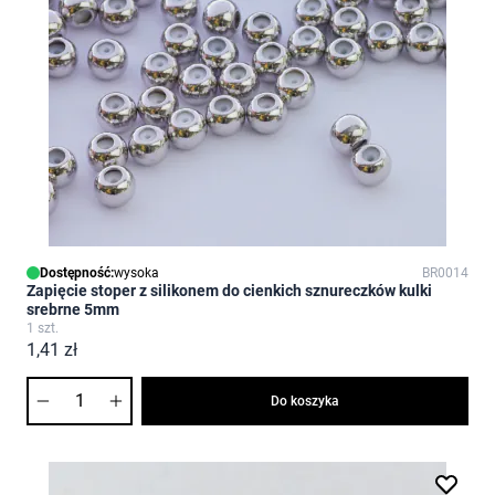
Dostępność:
wysoka
BR0014
Zapięcie stoper z silikonem do cienkich sznureczków kulki
srebrne 5mm
1 szt.
1,41 zł
Ilość
Do koszyka