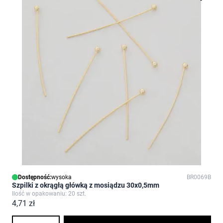
Dostępność:
wysoka
BR0069B
Szpilki z okrągłą główką z mosiądzu 30x0,5mm
Ilość w opakowaniu: 20 szt.
4,71 zł
Ilość