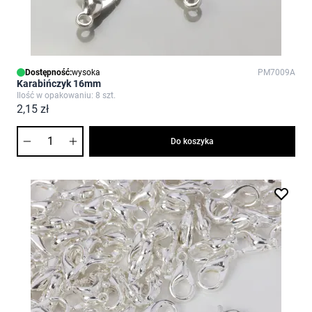
Dostępność:
wysoka
PM7009A
Karabińczyk 16mm
Ilość w opakowaniu: 8 szt.
2,15 zł
Ilość
Do koszyka