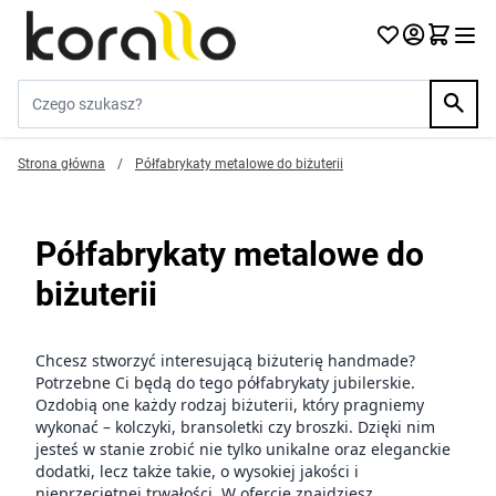
Przejdź do treści
Szukaj w sklepie...
Strona główna
/
Półfabrykaty metalowe do biżuterii
Półfabrykaty metalowe do
biżuterii
Chcesz stworzyć interesującą biżuterię handmade?
Potrzebne Ci będą do tego
półfabrykaty jubilerskie
.
Ozdobią one każdy rodzaj biżuterii, który pragniemy
wykonać – kolczyki, bransoletki czy broszki. Dzięki nim
jesteś w stanie zrobić nie tylko unikalne oraz eleganckie
dodatki, lecz także takie, o wysokiej jakości i
nieprzeciętnej trwałości. W ofercie znajdziesz