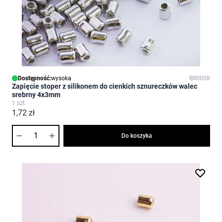
Dostępność:
wysoka
BR0008
Zapięcie stoper z silikonem do cienkich sznureczków walec
srebrny 4x3mm
1 szt.
1,72 zł
Ilość
Do koszyka