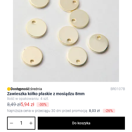
Dostępność:
średnia
BR0107B
Zawieszka kółko płaskie z mosiądzu 8mm
Ilość w opakowaniu: 4 szt.
8,49 zł
5,94 zł
-30%
Najniższa cena w przeciągu 30 dni przed promocją:
8,03 zł
-26%
Ilość
Do koszyka