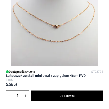
Dostępność:
wysoka
ST9277B
Łańcuszek ze stali mini owal z zapięciem 46cm PVD
1 szt.
5,56 zł
Ilość
Do koszyka