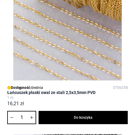
Dostępność:
średnia
ST0635B
Łańcuszek płaski owal ze stali 2,5x3,5mm PVD
1 m
16,21 zł
Ilość
Do koszyka