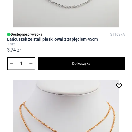
Dostępność:
wysoka
ST1637A
Łańcuszek ze stali płaski owal z zapięciem 45cm
1 szt.
3,74 zł
Ilość
Do koszyka