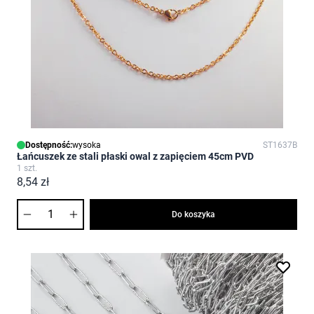
Dostępność:
wysoka
ST1637B
Łańcuszek ze stali płaski owal z zapięciem 45cm PVD
1 szt.
8,54 zł
Ilość
Do koszyka