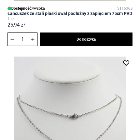
Dostępność:
wysoka
ST1636B
Łańcuszek ze stali płaski owal podłużny z zapięciem 75cm PVD
1 szt.
25,94 zł
Ilość
Do koszyka