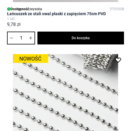
Dostępność:
wysoka
ST9350B
Łańcuszek ze stali owal płaski z zapięciem 75cm PVD
1 szt.
9,78 zł
Ilość
Do koszyka
NOWOŚĆ