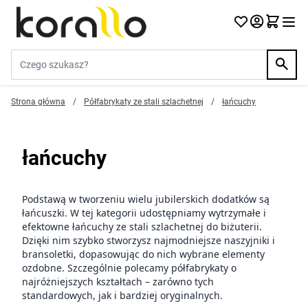
Przejdź do treści
Szukaj w sklepie...
Strona główna
/
Półfabrykaty ze stali szlachetnej
/
łańcuchy
łańcuchy
Podstawą w tworzeniu wielu jubilerskich dodatków są
łańcuszki. W tej kategorii udostępniamy wytrzymałe i
efektowne łańcuchy ze stali szlachetnej do biżuterii.
Dzięki nim szybko stworzysz najmodniejsze naszyjniki i
bransoletki, dopasowując do nich wybrane elementy
ozdobne. Szczególnie polecamy
półfabrykaty
o
najróżniejszych kształtach – zarówno tych
standardowych, jak i bardziej oryginalnych.