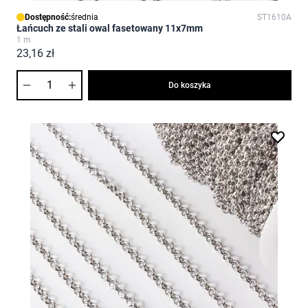
Dostępność:
średnia
ST1610A
Łańcuch ze stali owal fasetowany 11x7mm
1 m
23,16 zł
Ilość
Do koszyka