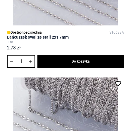
Dostępność:
średnia
ST0633A
Łańcuszek owal ze stali 2x1,7mm
1 m
2,78 zł
Ilość
Do koszyka