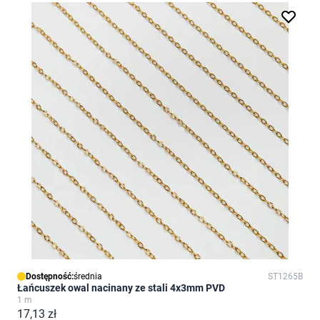
Dostępność:
średnia
ST1265B
Łańcuszek owal nacinany ze stali 4x3mm PVD
1 m
17,13 zł