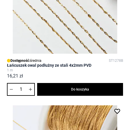
Dostępność:
średnia
ST1278B
Łańcuszek owal podłużny ze stali 4x2mm PVD
1 m
16,21 zł
Ilość
Do koszyka