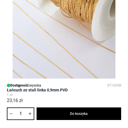
Dostępność:
wysoka
ST1600B
Łańcuch ze stali linka 0,9mm PVD
1 m
23,16 zł
Ilość
Do koszyka