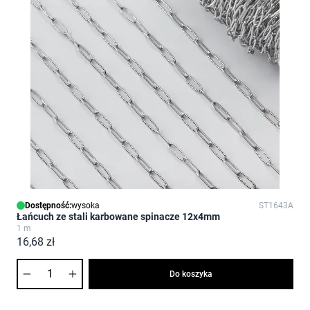
Dostępność:
wysoka
ST1643A
Łańcuch ze stali karbowane spinacze 12x4mm
1 m
16,68 zł
Ilość
Do koszyka