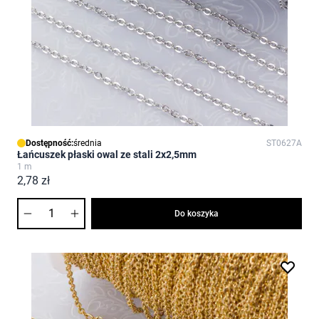
Dostępność:
średnia
ST0627A
Łańcuszek płaski owal ze stali 2x2,5mm
1 m
2,78 zł
Ilość
Do koszyka