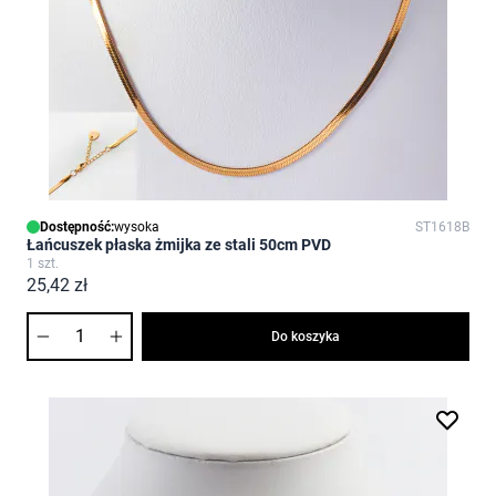
Dostępność:
wysoka
ST1618B
Łańcuszek płaska żmijka ze stali 50cm PVD
1 szt.
25,42 zł
Ilość
Do koszyka