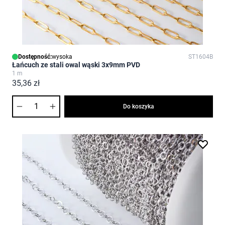
Dostępność:
wysoka
ST1604B
Łańcuch ze stali owal wąski 3x9mm PVD
1 m
35,36 zł
Ilość
Do koszyka