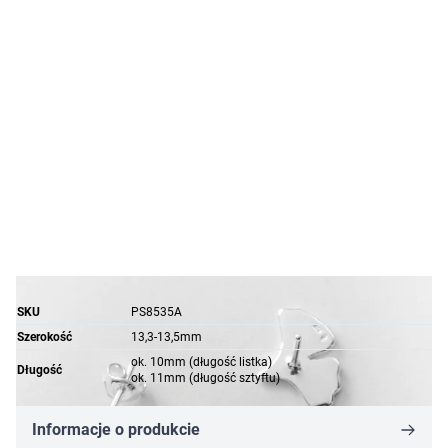
SKU
PS8535A
Szerokość
13,3-13,5mm
ok. 10mm (długość listka)
Długość
ok. 11mm (długość sztyftu)
Informacje o produkcie