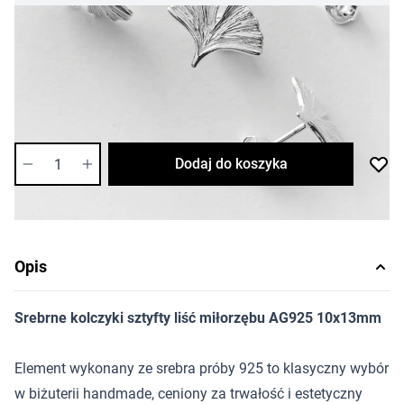
58,54 zł
Cena za opakowanie
Ilość w opakowaniu: 2 szt.
Dostępność:
średnia
Ilość
Dodaj do koszyka
Opis
Srebrne kolczyki sztyfty liść miłorzębu AG925 10x13mm
Element wykonany ze srebra próby 925 to klasyczny wybór
w biżuterii handmade, ceniony za trwałość i estetyczny