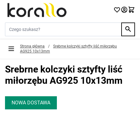
Przejdź do treści
Szukaj w sklepie...
Strona główna
/
Srebrne kolczyki sztyfty liść miłorzębu
AG925 10x13mm
Srebrne kolczyki sztyfty liść
miłorzębu AG925 10x13mm
NOWA DOSTAWA