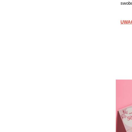
swobo
UWAGA
FI
Przej