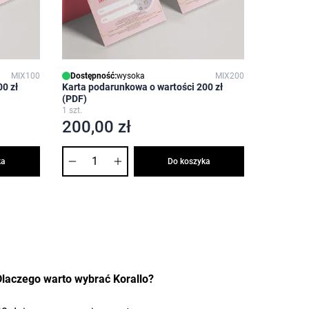
MIX100
Dostępność:
wysoka
MIX200
0 zł
Karta podarunkowa o wartości 200 zł
(PDF)
1 szt.
200,00 zł
Ilość
ka
Do koszyka
Dlaczego warto wybrać Korallo?