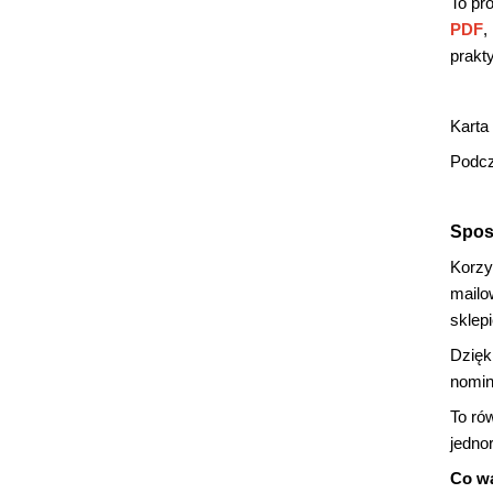
To pro
PDF
,
prakt
Karta
Podcz
Spos
Korzy
mailo
sklepi
Dzięk
nomin
To ró
jedno
Co wa