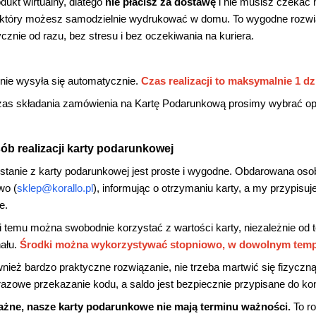
dukt wirtualny, dlatego
nie płacisz za dostawę
i nie musisz czekać 
 który możesz samodzielnie wydrukować w domu. To wygodne rozwią
ycznie od razu, bez stresu i bez oczekiwania na kuriera.
 nie wysyła się automatycznie.
Czas realizacji to maksymalnie 1 dz
as składania zamówienia na Kartę Podarunkową prosimy wybrać o
ób realizacji karty podarunkowej
stanie z karty podarunkowej jest proste i wygodne. Obdarowana osob
wo (
sklep@korallo.pl
), informując o otrzymaniu karty, a my przypis
e.
i temu można swobodnie korzystać z wartości karty, niezależnie od 
ału.
Środki można wykorzystywać stopniowo, w dowolnym temp
wnież bardzo praktyczne rozwiązanie, nie trzeba martwić się fizyczną
razowe przekazanie kodu, a saldo jest bezpiecznie przypisane do kon
żne, nasze karty podarunkowe nie mają terminu ważności.
To r