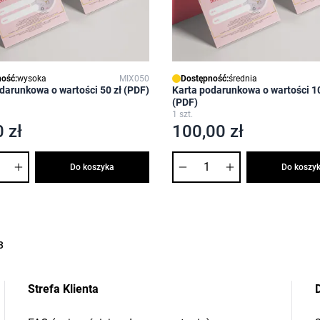
ość:
wysoka
MIX050
Dostępność:
średnia
darunkowa o wartości 50 zł (PDF)
Karta podarunkowa o wartości 10
(PDF)
1 szt.
 zł
100,00 zł
Ilość
Do koszyka
Do koszy
3
Strefa Klienta