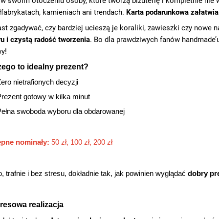
w swoim otoczeniu osoby, które tworzą biżuterię i kompletnie nie 
łfabrykatach, kamieniach ani trendach.
Karta podarunkowa załatwia 
st zgadywać, czy bardziej ucieszą je koraliki, zawieszki czy nowe 
u i czystą radość tworzenia
. Bo dla prawdziwych fanów handmade’u
y!
zego to idealny prezent?
ero nietrafionych decyzji
rezent gotowy w kilka minut
Pełna swoboda wyboru dla obdarowanej
pne nominały:
50 zł, 100 zł, 200 zł
, trafnie i bez stresu, dokładnie tak, jak powinien wyglądać
dobry pr
resowa realizacja