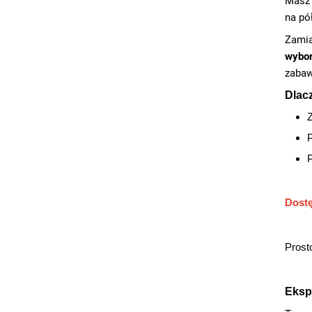
Masz 
na pó
Zamia
wybor
zabaw
Dlac
Z
P
Dostę
Prosto
Eksp