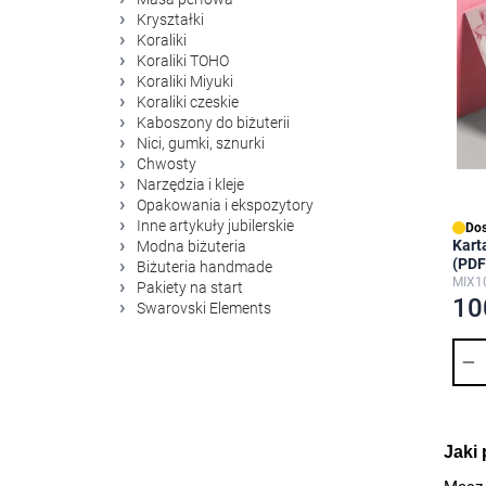
Kryształki
Koraliki
Koraliki TOHO
Koraliki Miyuki
Koraliki czeskie
Kaboszony do biżuterii
Nici, gumki, sznurki
Chwosty
Narzędzia i kleje
Opakowania i ekspozytory
Inne artykuły jubilerskie
Dos
Kart
Modna biżuteria
(PDF
Biżuteria handmade
MIX1
Pakiety na start
10
Swarovski Elements
Ilość
Jaki