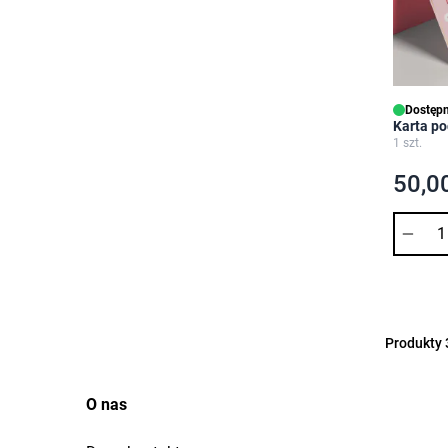
Dostępn
Karta po
1 szt.
50,00
Ilość
Produkty
O nas