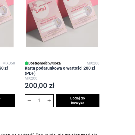
MIX050
Dostępność:
wysoka
MIX200
0 zł
Karta podarunkowa o wartości 200 zł
(PDF)
MIX200
200,00 zł
Ilość
o
Dodaj do
koszyka