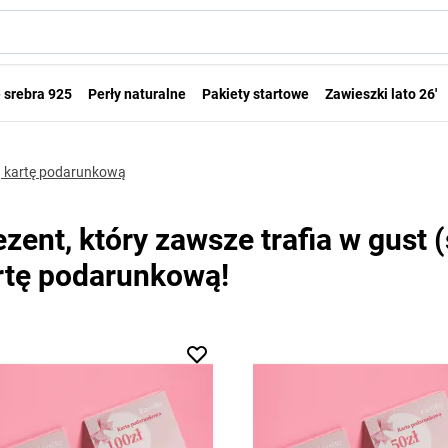
 srebra 925
Perły naturalne
Pakiety startowe
Zawieszki lato 26'
zą kartę podarunkową
ezent, który zawsze trafia w gust 
rtę podarunkową!