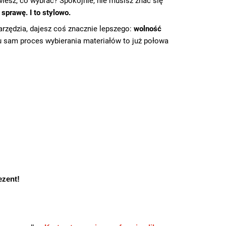
wiesz, co wybrać? Spokojnie, nie musisz znać się
sprawę. I to stylowo.
narzędzia, dajesz coś znacznie lepszego:
wolność
 sam proces wybierania materiałów to już połowa
ezent!