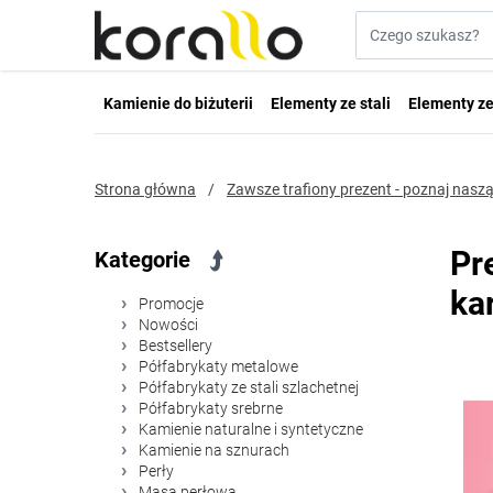
Przejdź do treści
Szukaj w sklepie...
Kamienie do biżuterii
Elementy ze stali
Elementy ze
Strona główna
/
Zawsze trafiony prezent - poznaj nas
Pr
Kategorie
ka
Promocje
Nowości
Bestsellery
Półfabrykaty metalowe
Półfabrykaty ze stali szlachetnej
Półfabrykaty srebrne
Kamienie naturalne i syntetyczne
Kamienie na sznurach
Perły
Masa perłowa