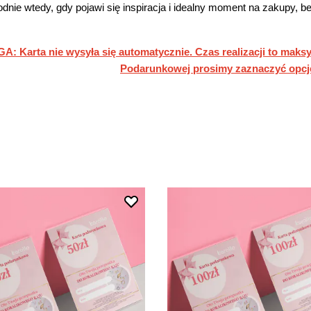
dnie wtedy, gdy pojawi się inspiracja i idealny moment na zakupy, b
: Karta nie wysyła się automatycznie. Czas realizacji to maks
Podarunkowej prosimy zaznaczyć opc
LTRY
dź do listy produktów