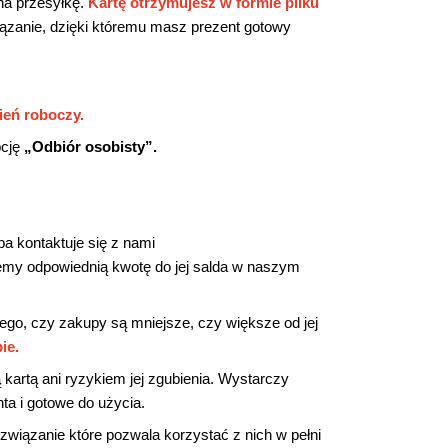
na przesyłkę.
Kartę otrzymujesz w formie pliku
zanie, dzięki któremu masz prezent gotowy
ień roboczy.
pcję
„Odbiór osobisty”.
a kontaktuje się z nami
ujemy odpowiednią kwotę do jej salda w naszym
tego, czy zakupy są mniejsze, czy większe od jej
ie.
 kartą ani ryzykiem jej zgubienia. Wystarczy
ta i gotowe do użycia.
ozwiązanie które pozwala korzystać z nich w pełni