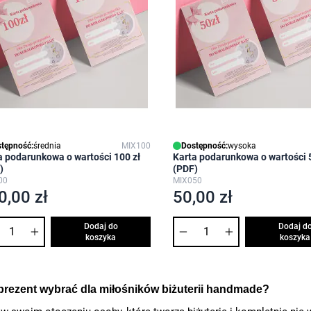
tępność:
średnia
MIX100
Dostępność:
wysoka
a podarunkowa o wartości 100 zł
Karta podarunkowa o wartości 5
)
(PDF)
00
MIX050
0,00 zł
50,00 zł
Ilość
Dodaj do
Dodaj d
koszyka
koszyka
 prezent wybrać dla miłośników biżuterii handmade?