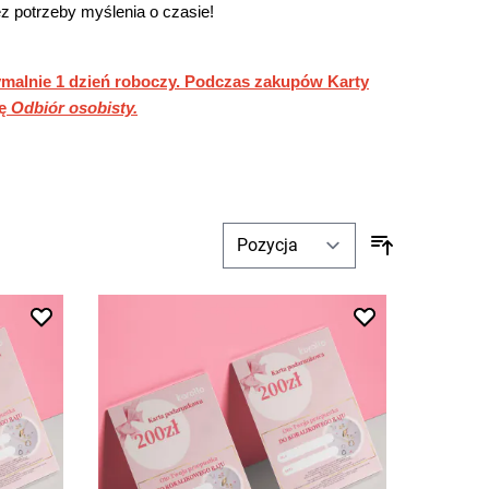
ez potrzeby myślenia o czasie!
ymalnie 1 dzień roboczy. Podczas zakupów Karty
ję
Odbiór osobisty.