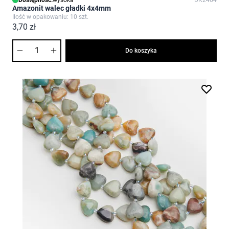
Dostępność:
wysoka
DK2464
Amazonit walec gładki 4x4mm
Ilość w opakowaniu: 10 szt.
3,70 zł
Ilość
Do koszyka