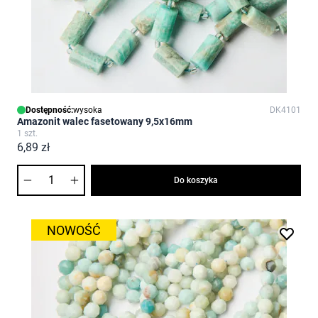
Dostępność:
wysoka
DK4101
Amazonit walec fasetowany 9,5x16mm
1 szt.
6,89 zł
Ilość
Do koszyka
NOWOŚĆ