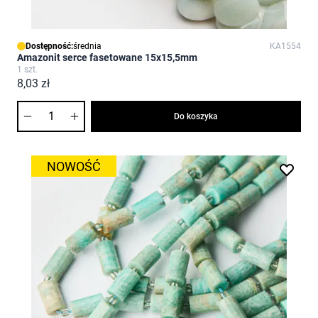
Dostępność:
średnia
KA1554
Amazonit serce fasetowane 15x15,5mm
1 szt.
8,03 zł
Ilość
Do koszyka
NOWOŚĆ