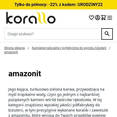
Przejdź do treści
Tylko do północy: -22% z kodem: URODZINY22
Szukaj w sklepie...
Strona główna
/
Kamienie naturalne i syntetyczne do wyrobu biżuterii
/
amazonit
amazonit
Jego kojąca, turkusowo-zielona barwa, przywodząca na
myśl tropikalne wody, czyni go jednym z najbardziej
pożądanych kamieni wśród twórców rękodzieła. W tej
kategorii znajdziesz wysokiej jakości półfabrykaty do
biżuterii, w tym precyzyjnie wykonane koraliki i zawieszki
z amazonitu, które wniosą do Twoich projektów powiew