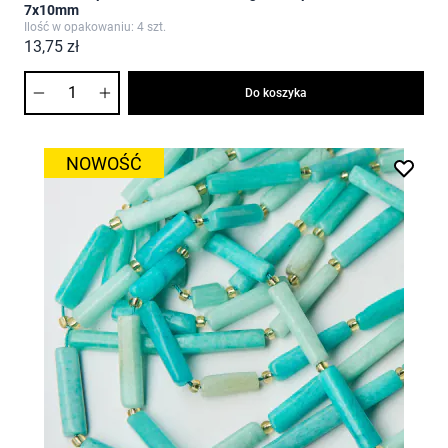
7x10mm
Ilość w opakowaniu: 4 szt.
13,75 zł
Ilość
Do koszyka
NOWOŚĆ