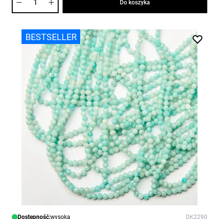
Do koszyka
BESTSELLER
Dostępność:
wysoka
DK2290