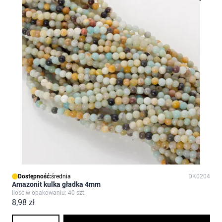
Dostępność:
średnia
DK0204
Amazonit kulka gładka 4mm
Ilość w opakowaniu: 40 szt.
8,98 zł
Ilość