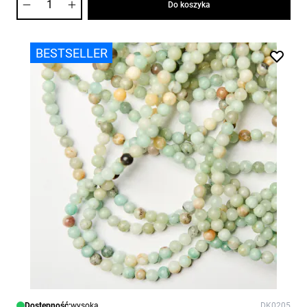
Do koszyka
BESTSELLER
Dostępność:
wysoka
DK0205