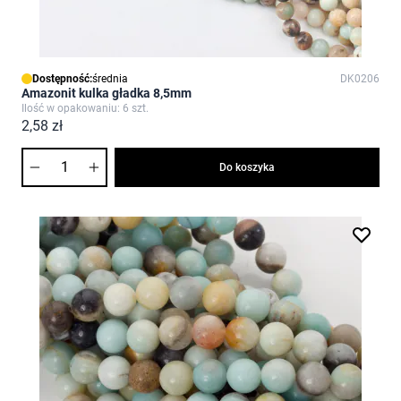
Dostępność:
średnia
DK0206
Amazonit kulka gładka 8,5mm
Ilość w opakowaniu: 6 szt.
2,58 zł
Ilość
Do koszyka