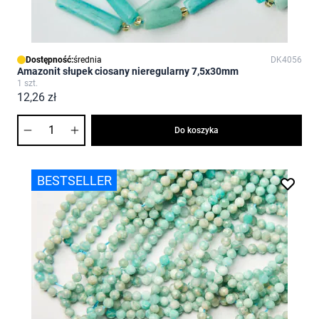
Dostępność:
średnia
DK4056
Amazonit słupek ciosany nieregularny 7,5x30mm
1 szt.
12,26 zł
Ilość
Do koszyka
BESTSELLER