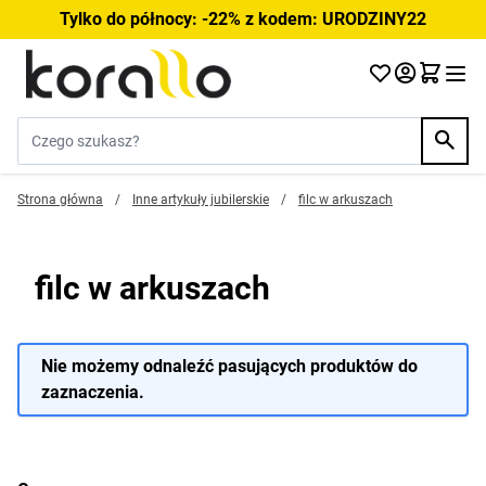
Przejdź do treści
Tylko do północy: -22% z kodem: URODZINY22
Szukaj w sklepie...
Strona główna
/
Inne artykuły jubilerskie
/
filc w arkuszach
filc w arkuszach
Nie możemy odnaleźć pasujących produktów do
zaznaczenia.