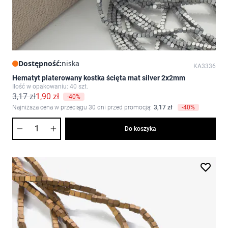
Dostępność:
niska
KA3336
Hematyt platerowany kostka ścięta mat silver 2x2mm
Ilość w opakowaniu: 40 szt.
3,17 zł
1,90 zł
-40%
Najniższa cena w przeciągu 30 dni przed promocją:
3,17 zł
-40%
Ilość
Do koszyka