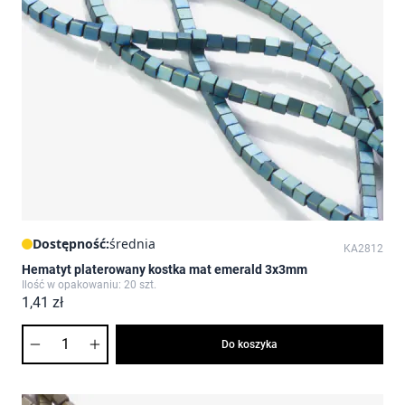
Dostępność:
średnia
KA2812
Hematyt platerowany kostka mat emerald 3x3mm
Ilość w opakowaniu: 20 szt.
1,41 zł
Ilość
Do koszyka