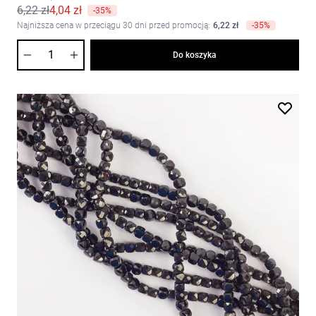
6,22 zł
4,04 zł
-35%
Najniższa cena w przeciągu 30 dni przed promocją:
6,22 zł
-35%
Ilość
Do koszyka