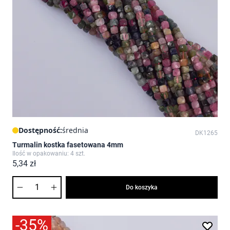
Dostępność:
średnia
DK1265
Turmalin kostka fasetowana 4mm
Ilość w opakowaniu: 4 szt.
5,34 zł
Ilość
Do koszyka
-35%