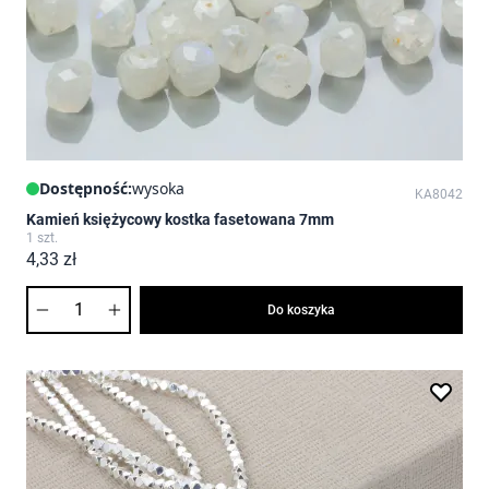
Dostępność:
wysoka
KA8042
Kamień księżycowy kostka fasetowana 7mm
1 szt.
4,33 zł
Ilość
Do koszyka