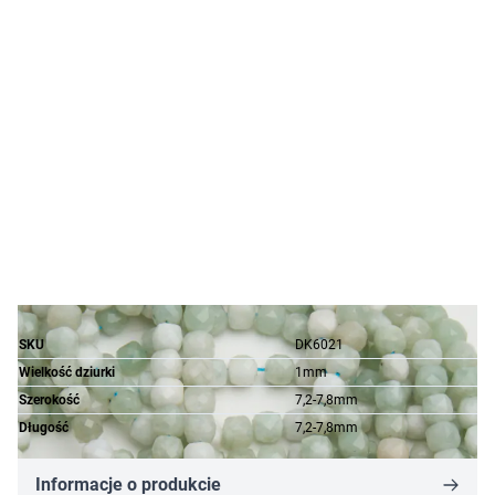
SKU
DK6021
Wielkość dziurki
1mm
Szerokość
7,2-7,8mm
Długość
7,2-7,8mm
Informacje o produkcie