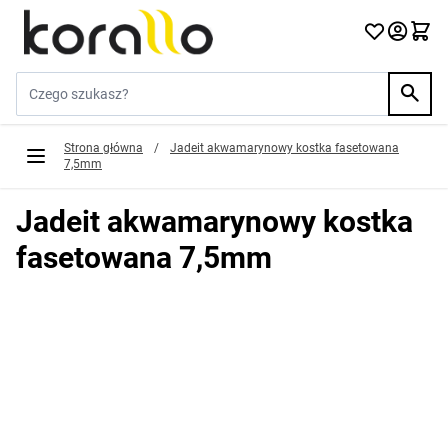
Przejdź do treści
Szukaj w sklepie...
Strona główna
/
Jadeit akwamarynowy kostka fasetowana
7,5mm
Jadeit akwamarynowy kostka
fasetowana 7,5mm