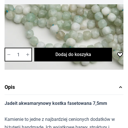
9,93 zł
Cena za opakowanie
Ilość w opakowaniu: 6 szt.
Dostępność:
wysoka
Ilość
Dodaj do koszyka
Opis
Jadeit akwamarynowy kostka fasetowana 7,5mm
Kamienie to jedne z najbardziej cenionych dodatków w
biżuterii handmade. Ich wyjątkowe barwy, struktury i