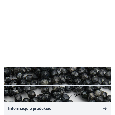
SKU
DK6012
Wielkość dziurki
1mm
Szerokość
6,7-7,4mm
Długość
6,7-7,4mm
Informacje o produkcie