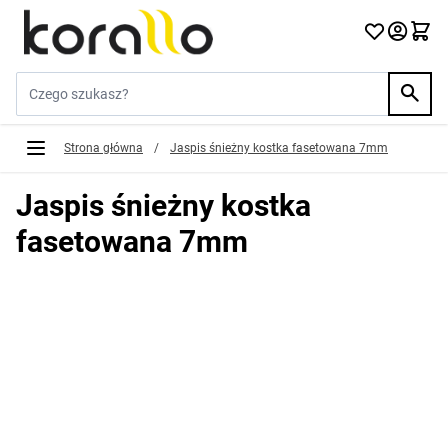
Przejdź do treści
Szukaj w sklepie...
Strona główna
/
Jaspis śnieżny kostka fasetowana 7mm
Jaspis śnieżny kostka
fasetowana 7mm