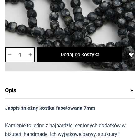
9,93 zł
Cena za opakowanie
Ilość w opakowaniu: 6 szt.
Dostępność:
wysoka
Ilość
Dodaj do koszyka
Opis
Jaspis śnieżny kostka fasetowana 7mm
Kamienie to jedne z najbardziej cenionych dodatków w
biżuterii handmade. Ich wyjątkowe barwy, struktury i