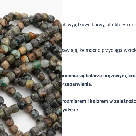
tków w biżuterii handmade. Ich wyjątkowe barwy, struktury i nat
ka i dekoracyjny charakter sprawiają, że mocno przyciąga wzrok. 
ztałcie kostki fasetowanej. Kamienie są kolorze brązowym,
alnie powstałe wrostki oraz przebarwienia.
ieznacznie różnić od siebie rozmiarem i kolorem w zależności 
ścią orientacyjną. Charakterystyka: