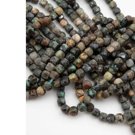
Turkus kostka fasetowana 4mm
Kamienie to jedne z najbardziej cenionych doda
nabiera indywidualnego charakteru.
Turkus wyróżnia się tym, że wyrazista kolorysty
bransoletkach i naszyjnikach handmade.
Kamienie naturalne wykonane z turkusu w ks
zielonym, niebieskim, białym. Posiadają natur
*Ponieważ są to kamienie naturalne mogą się n
*Rozmiar podany w nazwie produktu jest warto
Rodzaj:
Turkus
Kolor:
multikolor
Kształt:
kostka