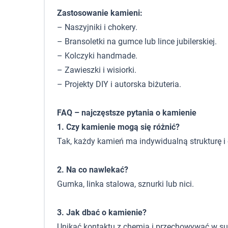
Zastosowanie kamieni:
– Naszyjniki i chokery.
– Bransoletki na gumce lub lince jubilerskiej.
– Kolczyki handmade.
– Zawieszki i wisiorki.
– Projekty DIY i autorska biżuteria.
FAQ – najczęstsze pytania o kamienie
1. Czy kamienie mogą się różnić?
Tak, każdy kamień ma indywidualną strukturę i 
2. Na co nawlekać?
Gumka, linka stalowa, sznurki lub nici.
3. Jak dbać o kamienie?
Unikać kontaktu z chemią i przechowywać w s