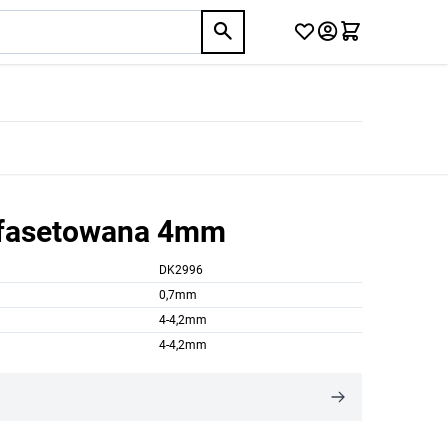
 fasetowana 4mm
DK2996
0,7mm
4-4,2mm
4-4,2mm