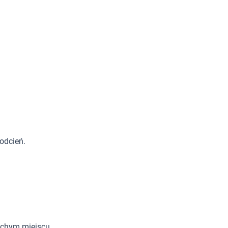
odcień.
uchym miejscu.