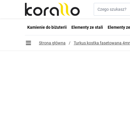
Przejdź do treści
Szukaj w sklepie...
Kamienie do biżuterii
Elementy ze stali
Elementy ze
Strona główna
/
Turkus kostka fasetowana 4m