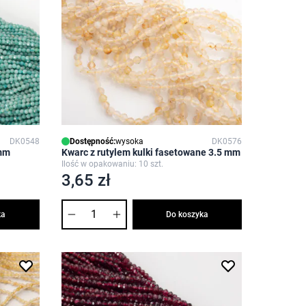
DK0548
Dostępność:
wysoka
DK0576
5mm
Kwarc z rutylem kulki fasetowane 3.5 mm
Ilość w opakowaniu: 10 szt.
3,65 zł
Ilość
ka
Do koszyka