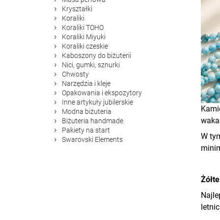
Kryształki
Koraliki
Koraliki TOHO
Koraliki Miyuki
Koraliki czeskie
Kaboszony do biżuterii
Nici, gumki, sznurki
Chwosty
Narzędzia i kleje
Opakowania i ekspozytory
Inne artykuły jubilerskie
Kamie
Modna biżuteria
waka
Biżuteria handmade
Pakiety na start
W tym
Swarovski Elements
minim
Żółte
Najle
letni