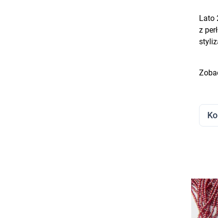
Lato 
z per
styliz
Zobac
FI
Przej
Ko