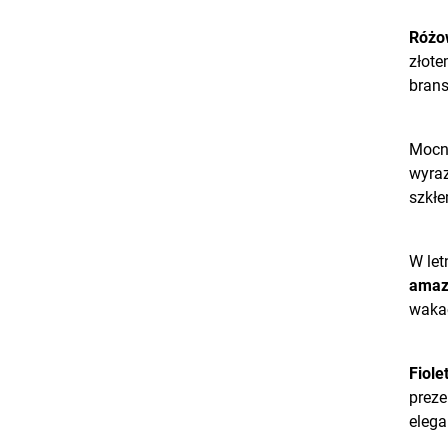
Różo
złote
brans
Mocn
wyraz
szkłe
W let
amaz
wakac
Fiole
preze
elega