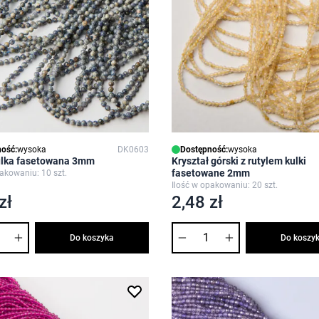
ość:
wysoka
DK0603
Dostępność:
wysoka
kulka fasetowana 3mm
Kryształ górski z rutylem kulki
fasetowane 2mm
pakowaniu: 10 szt.
Ilość w opakowaniu: 20 szt.
zł
2,48 zł
Ilość
Do koszyka
Do koszy