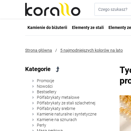
Przejdź do treści
Szukaj w sklepie...
Kamienie do biżuterii
Elementy ze stali
Elementy ze
Strona główna
/
5 najmodniejszych kolorów na lato
Ty
Kategorie
pr
Promocje
Nowości
Bestsellery
Półfabrykaty metalowe
Półfabrykaty ze stali szlachetnej
Półfabrykaty srebrne
Kamienie naturalne i syntetyczne
Kamienie na sznurach
Perły
Masa perłowa