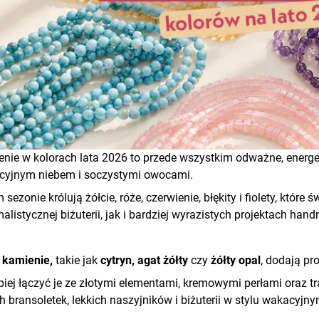
nie w kolorach lata 2026 to przede wszystkim odważne, energ
cyjnym niebem i soczystymi owocami.
 sezonie królują żółcie, róże, czerwienie, błękity i fiolety, któr
alistycznej biżuterii, jak i bardziej wyrazistych projektach han
 kamienie,
takie jak
cytryn, agat żółty
czy
żółty opal
, dodają pr
piej łączyć je ze złotymi elementami, kremowymi perłami oraz 
ch bransoletek, lekkich naszyjników i biżuterii w stylu wakacyjny