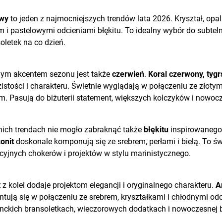
wy
to jeden z najmocniejszych trendów lata 2026. Kryształ, opal
m i pastelowymi odcieniami błękitu. To idealny wybór do subte
oletek na co dzień.
ym akcentem sezonu jest także
czerwień
.
Koral czerwony, tygr
istości i charakteru. Świetnie wyglądają w połączeniu ze złoty
m. Pasują do biżuterii statement, większych kolczyków i nowoc
nich trendach nie mogło zabraknąć także
błękitu
inspirowanego
onit
doskonale komponują się ze srebrem, perłami i bielą. To świ
yjnych chokerów i projektów w stylu marinistycznego.
t
z kolei dodaje projektom elegancji i oryginalnego charakteru.
A
ntują się w połączeniu ze srebrem, kryształkami i chłodnymi od
nckich bransoletkach, wieczorowych dodatkach i nowoczesnej 