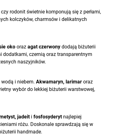
 czy rodonit świetnie komponują się z perłami,
lnych kolczyków, charmsów i delikatnych
sie oko
oraz
agat czerwony
dodają biżuterii
mi dodatkami, czernią oraz transparentnym
zesnych naszyjników.
 wodą i niebem.
Akwamaryn, larimar
oraz
etny wybór do lekkiej biżuterii warstwowej,
metyst, jadeit
i
fosfosyderyt
najlepiej
cieniami różu. Doskonale sprawdzają się w
biżuterii handmade.