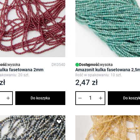
ość:
wysoka
DK0540
Dostępność:
wysoka
kulka fasetowana 2mm
Amazonit kulka fasetowana 2,
pakowaniu: 20 szt.
Ilość w opakowaniu: 10 szt.
zł
2,47 zł
Ilość
Do koszyka
Do koszy