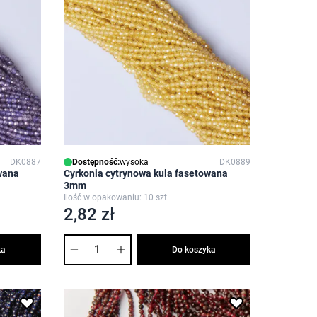
DK0887
Dostępność:
wysoka
DK0889
owana
Cyrkonia cytrynowa kula fasetowana
3mm
Ilość w opakowaniu: 10 szt.
2,82 zł
Ilość
ka
Do koszyka