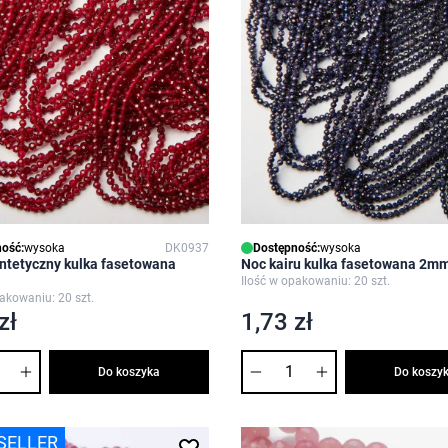
ość:
wysoka
DK0937
Dostępność:
wysoka
ntetyczny kulka fasetowana
Noc kairu kulka fasetowana 2m
Ilość w opakowaniu: 20 szt.
pakowaniu: 20 szt.
zł
1,73 zł
Ilość
Do koszyka
Do koszy
SELLER