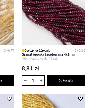
DK0677
Dostępność:
średnia
DK0860
Granat oponka fasetowana 4x3mm
Ilość w opakowaniu: 10 szt.
8,81 zł
Ilość
ka
Do koszyka