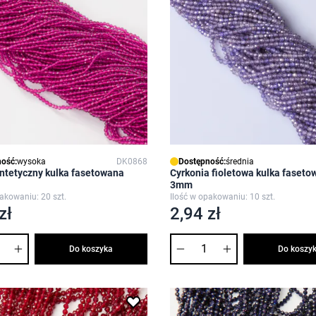
ość:
wysoka
DK0868
Dostępność:
średnia
ntetyczny kulka fasetowana
Cyrkonia fioletowa kulka faset
3mm
pakowaniu: 20 szt.
Ilość w opakowaniu: 10 szt.
zł
2,94 zł
Ilość
Do koszyka
Do koszy