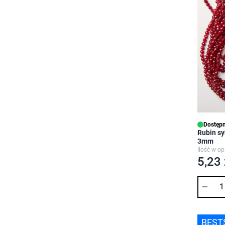
Dostępn
Rubin sy
3mm
Ilość w o
5,23 
Ilość
BEST