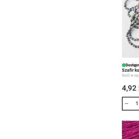
Dostępn
Szafir 
Ilość w o
4,92 
Ilość