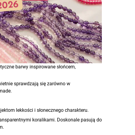
etyczne barwy inspirowane słońcem,
e świetnie sprawdzają się zarówno w
dmade.
ojektom lekkości i słonecznego charakteru.
transparentnymi koralikami. Doskonale pasują do
m.