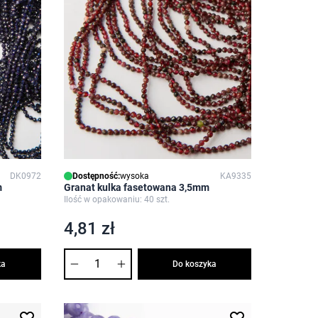
DK0972
Dostępność:
wysoka
KA9335
m
Granat kulka fasetowana 3,5mm
Ilość w opakowaniu: 40 szt.
4,81 zł
Ilość
ka
Do koszyka