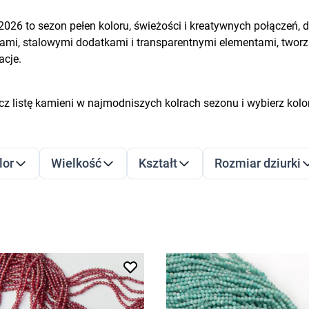
2026 to sezon pełen koloru, świeżości i kreatywnych połączeń,
łami, stalowymi dodatkami i transparentnymi elementami, tworz
acje.
z listę kamieni w najmodniszych kolrach sezonu i wybierz kolor
LTRY
dź do listy produktów
lor
Wielkość
Kształt
Rozmiar dziurki
filter
filter
filter
filter