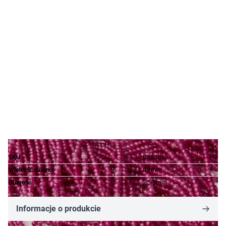
SKU
DK6106
Wielkość dziurki
0,8mm
Długość
2,5-3mm
Informacje o produkcie