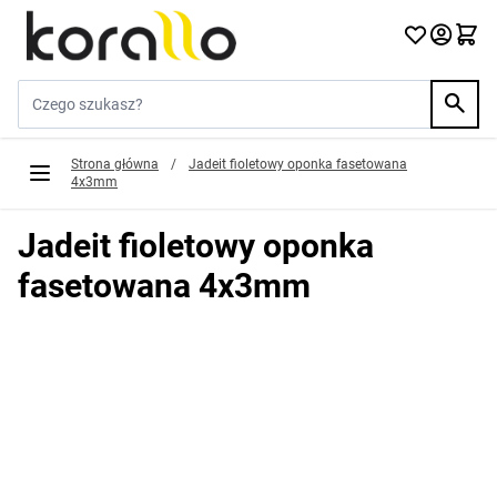
Przejdź do treści
Szukaj w sklepie...
Strona główna
/
Jadeit fioletowy oponka fasetowana
4x3mm
Jadeit fioletowy oponka
fasetowana 4x3mm