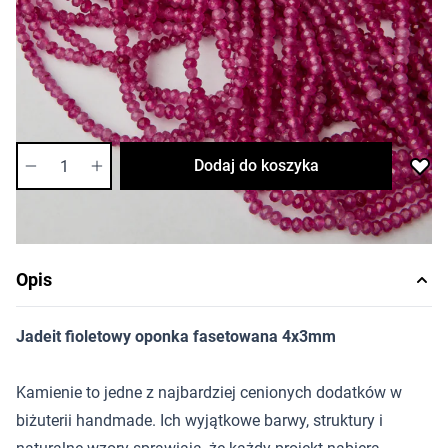
3,65 zł
Cena za opakowanie
Ilość w opakowaniu: 20 szt.
Dostępność:
wysoka
Ilość
Dodaj do koszyka
Opis
Jadeit fioletowy oponka fasetowana 4x3mm
Kamienie to jedne z najbardziej cenionych dodatków w
biżuterii handmade. Ich wyjątkowe barwy, struktury i