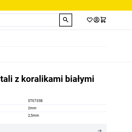
ali z koralikami białymi
ST0735B
2mm
2,5mm