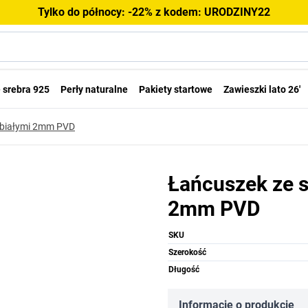
Tylko do północy: -22% z kodem: URODZINY22
 srebra 925
Perły naturalne
Pakiety startowe
Zawieszki lato 26'
i białymi 2mm PVD
Łańcuszek ze st
2mm PVD
SKU
Szerokość
Długość
Informacje o produkcie