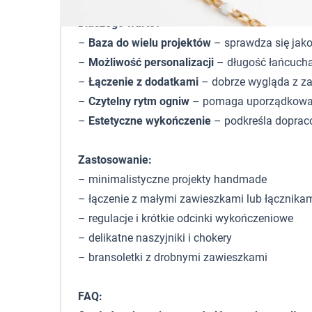
Dlaczego warto?
–
Baza do wielu projektów
– sprawdza się jako
–
Możliwość personalizacji
– długość łańcucha
–
Łączenie z dodatkami
– dobrze wygląda z za
–
Czytelny rytm ogniw
– pomaga uporządkować 
–
Estetyczne wykończenie
– podkreśla doprac
Zastosowanie:
– minimalistyczne projekty handmade
– łączenie z małymi zawieszkami lub łącznika
– regulacje i krótkie odcinki wykończeniowe
– delikatne naszyjniki i chokery
– bransoletki z drobnymi zawieszkami
FAQ: