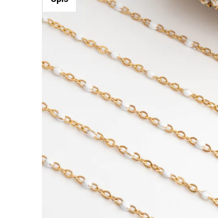
Łańcuszek ze stali z koralikami białymi 2mm 
Ten wariant łańcucha ze stali dobrze sprawdzi si
Splot jest czytelny i dekoracyjny, dzięki czemu
złoty i dobrze pasuje do projektów o cieplejszej
Charakterystyka:
Rodzaj:
łańcuszek ze stali
Materiał:
stal szlachetna
Kolor:
złoty z białymi koralikami
Grubość / rozmiar ogniwa:
2mm
Wykończenie:
PVD
Cechy szczególne:
uniwersalny splot