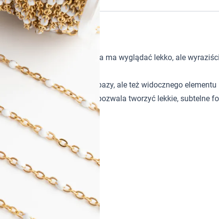
PVD
ę jako baza do biżuterii, która ma wyglądać lekko, ale wyraziści
 może pełnić nie tylko funkcję bazy, ale też widocznego element
 kolorystyce. Drobny rozmiar pozwala tworzyć lekkie, subtelne fo