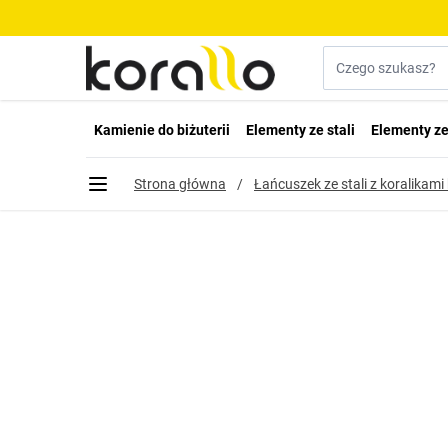
Przejdź do treści
Szukaj w sklepie...
Kamienie do biżuterii
Elementy ze stali
Elementy ze
Strona główna
/
Łańcuszek ze stali z koralikam