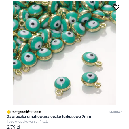
Dostępność:
średnia
KM0042
Zawieszka emaliowana oczko turkusowe 7mm
Ilość w opakowaniu: 4 szt.
2,79 zł