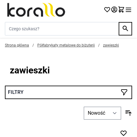
Przejdź do treści
Szukaj w sklepie...
Strona główna
/
Półfabrykaty metalowe do biżuterii
/
zawieszki
zawieszki
FILTRY