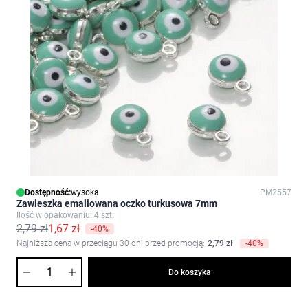
Dostępność:
wysoka
PM2557
Zawieszka emaliowana oczko turkusowa 7mm
Ilość w opakowaniu: 4 szt.
2,79 zł
1,67 zł
-40%
Najniższa cena w przeciągu 30 dni przed promocją:
2,79 zł
-40%
Ilość
Do koszyka