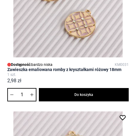
Dostępność:
bardzo niska
KM0031
Zawieszka emaliowana romby z kryształkami różowy 18mm
1 szt.
2,98 zł
Ilość
Do koszyka