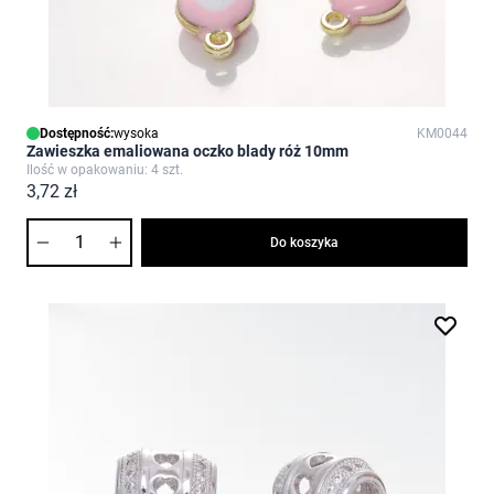
Dostępność:
wysoka
KM0044
Zawieszka emaliowana oczko blady róż 10mm
Ilość w opakowaniu: 4 szt.
3,72 zł
Ilość
Do koszyka