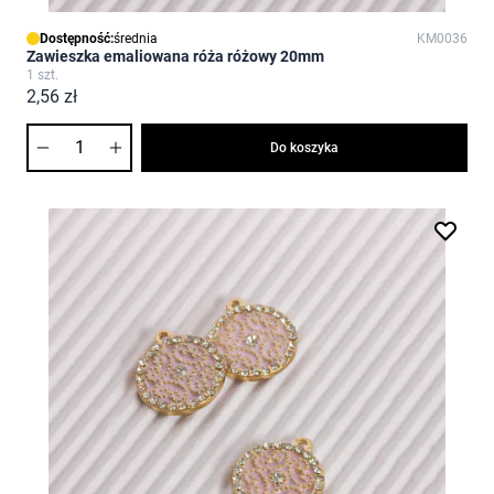
Dostępność:
średnia
KM0036
Zawieszka emaliowana róża różowy 20mm
1 szt.
2,56 zł
Ilość
Do koszyka