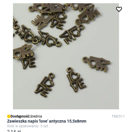
Dostępność:
średnia
TM2511
Zawieszka napis 'love' antyczna 15,5x8mm
Ilość w opakowaniu: 3 szt.
2,14 zł