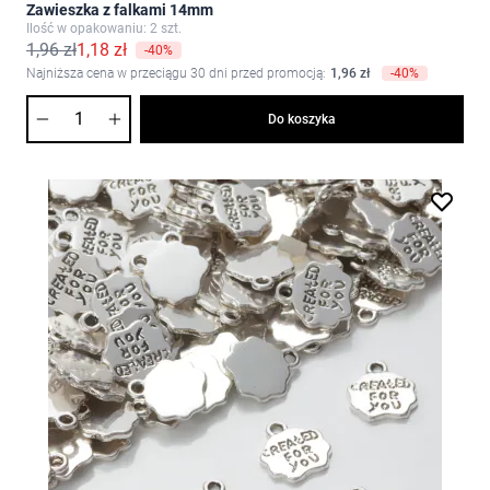
Zawieszka z falkami 14mm
Ilość w opakowaniu: 2 szt.
1,96 zł
1,18 zł
-40%
Najniższa cena w przeciągu 30 dni przed promocją:
1,96 zł
-40%
Ilość
Do koszyka