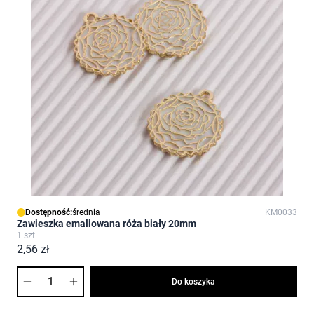
Dostępność:
średnia
KM0033
Zawieszka emaliowana róża biały 20mm
1 szt.
2,56 zł
Ilość
Do koszyka