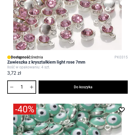
Dostępność:
średnia
PK0315
Zawieszka z kryształkiem light rose 7mm
Ilość w opakowaniu: 4 szt.
3,72 zł
Ilość
Do koszyka
-40%