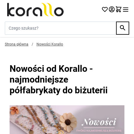
Przejdź do treści
Szukaj w sklepie...
Strona główna
/
Nowości Korallo
Nowości od Korallo -
najmodniejsze
półfabrykaty do biżuterii