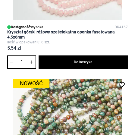
Dostępność:
wysoka
DK4167
Kryształ górski różowy sześciokątna oponka fasetowana
4,5x6mm
Ilość w opakowaniu: 6 szt.
5,54 zł
Ilość
Do koszyka
NOWOŚĆ