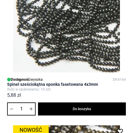
Dostępność:
wysoka
DK4164
Spinel sześciokątna oponka fasetowana 4x3mm
Ilość w opakowaniu: 10 szt.
5,88 zł
Ilość
Do koszyka
NOWOŚĆ