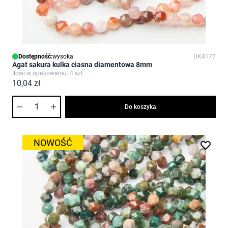
Dostępność:
wysoka
DK4177
Agat sakura kulka ciasna diamentowa 8mm
Ilość w opakowaniu: 4 szt.
10,04 zł
Ilość
Do koszyka
NOWOŚĆ