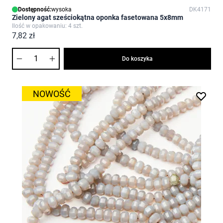
Dostępność:
wysoka
DK4171
Zielony agat sześciokątna oponka fasetowana 5x8mm
Ilość w opakowaniu: 4 szt.
7,82 zł
Ilość
Do koszyka
NOWOŚĆ