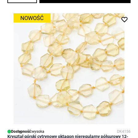
NOWOŚĆ
Dostępność:
wysoka
DK4156
Kryształ górski cytrynowy oktagon nieregularny półsurowy 12-