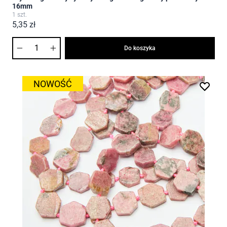
16mm
1 szt.
5,35 zł
Ilość
Do koszyka
NOWOŚĆ