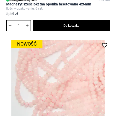
Dostępność:
wysoka
DK4166
Magnezyt sześciokątna oponka fasetowana 4x6mm
Ilość w opakowaniu: 6 szt.
5,54 zł
Ilość
Do koszyka
NOWOŚĆ