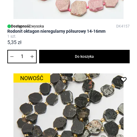
Dostępność:
wysoka
DK4157
Rodonit oktagon nieregularny półsurowy 14-16mm
1 szt.
5,35 zł
Ilość
Do koszyka
NOWOŚĆ