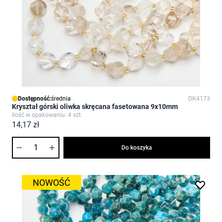
Dostępność:
średnia
DK4173
Kryształ górski oliwka skręcana fasetowana 9x10mm
Ilość w opakowaniu: 4 szt.
14,17 zł
Ilość
Do koszyka
NOWOŚĆ