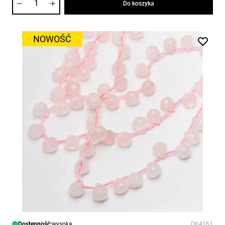
Do koszyka
NOWOŚĆ
Dostępność:
wysoka
DK4161