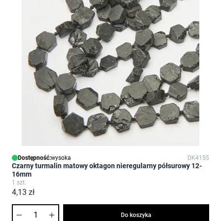
Dostępność:
wysoka
DK4155
Czarny turmalin matowy oktagon nieregularny półsurowy 12-
16mm
1 szt.
4,13 zł
Ilość
Do koszyka