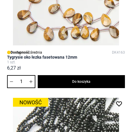
Dostępność:
średnia
DK4163
Tygrysie oko łezka fasetowana 12mm
1 szt.
6,27 zł
Ilość
Do koszyka
NOWOŚĆ