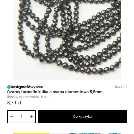
Dostępność:
wysoka
DK4179
Czarny turmalin kulka ciosana diamentowa 5,5mm
Ilość w opakowaniu: 6 szt.
8,79 zł
Ilość
Do koszyka