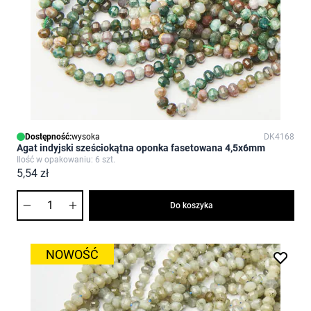
Dostępność:
wysoka
DK4168
Agat indyjski sześciokątna oponka fasetowana 4,5x6mm
Ilość w opakowaniu: 6 szt.
5,54 zł
Ilość
Do koszyka
NOWOŚĆ