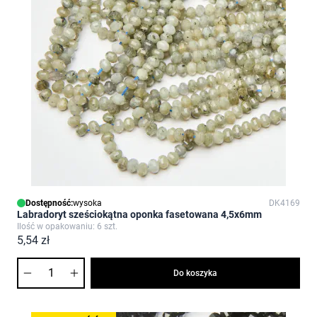
Dostępność:
wysoka
DK4169
Labradoryt sześciokątna oponka fasetowana 4,5x6mm
Ilość w opakowaniu: 6 szt.
5,54 zł
Ilość
Do koszyka