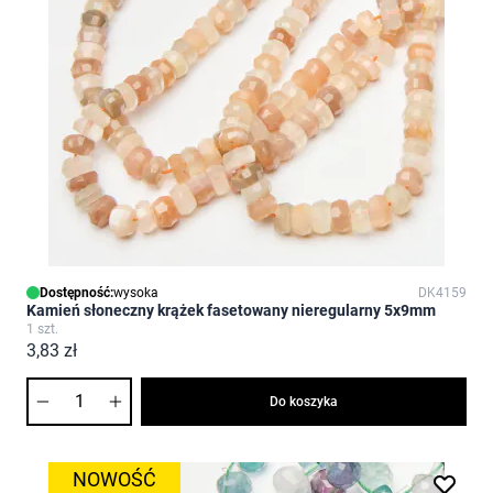
Dostępność:
wysoka
DK4159
Kamień słoneczny krążek fasetowany nieregularny 5x9mm
1 szt.
3,83 zł
Ilość
Do koszyka
NOWOŚĆ