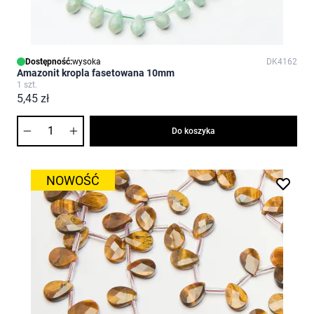
Dostępność:
wysoka
DK4162
Amazonit kropla fasetowana 10mm
1 szt.
5,45 zł
Ilość
Do koszyka
NOWOŚĆ