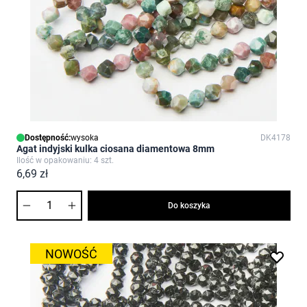
Dostępność:
wysoka
DK4178
Agat indyjski kulka ciosana diamentowa 8mm
Ilość w opakowaniu: 4 szt.
6,69 zł
Ilość
Do koszyka
NOWOŚĆ