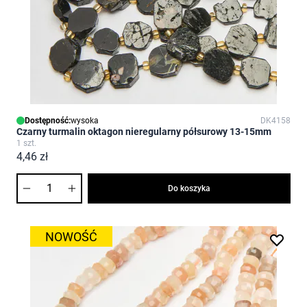
Dostępność:
wysoka
DK4158
Czarny turmalin oktagon nieregularny półsurowy 13-15mm
1 szt.
4,46 zł
Ilość
Do koszyka
NOWOŚĆ