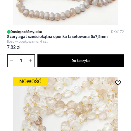
Dostępność:
wysoka
DK4172
Szary agat sześciokątna oponka fasetowana 5x7,5mm
Ilość w opakowaniu: 4 szt.
7,82 zł
Ilość
Do koszyka
NOWOŚĆ