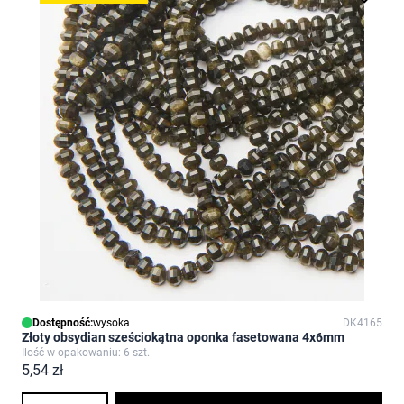
Dostępność:
wysoka
DK4165
Złoty obsydian sześciokątna oponka fasetowana 4x6mm
Ilość w opakowaniu: 6 szt.
5,54 zł
Ilość