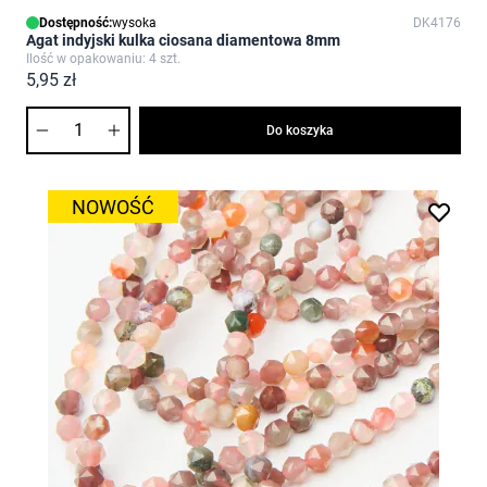
Dostępność:
wysoka
DK4176
Agat indyjski kulka ciosana diamentowa 8mm
Ilość w opakowaniu: 4 szt.
5,95 zł
Ilość
Do koszyka
NOWOŚĆ