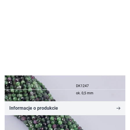
SKU
DK1247
Wielkość dziurki
ok. 0,5 mm
Informacje o produkcie
4,17 zł
2,50 zł
-40%