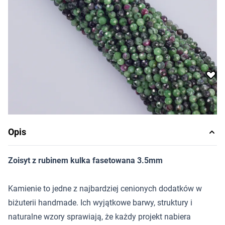
Cena za opakowanie
Ilość w opakowaniu: 10 szt.
:
Najniższa cena w przeciągu 30 dni przed promocją
4,17 zł
Dostępność:
produkt niedostępny
Powiadom o dostępności
Opis
Zoisyt z rubinem kulka fasetowana 3.5mm
Kamienie to jedne z najbardziej cenionych dodatków w
biżuterii handmade. Ich wyjątkowe barwy, struktury i
naturalne wzory sprawiają, że każdy projekt nabiera