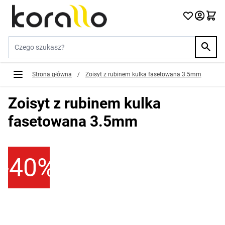
Przejdź do treści
Szukaj w sklepie...
Strona główna
/
Zoisyt z rubinem kulka fasetowana 3.5mm
Zoisyt z rubinem kulka
fasetowana 3.5mm
-40%