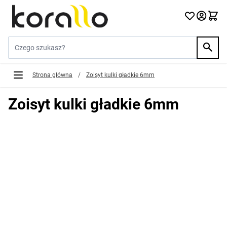
Przejdź do treści
Szukaj w sklepie...
Strona główna
/
Zoisyt kulki gładkie 6mm
Zoisyt kulki gładkie 6mm