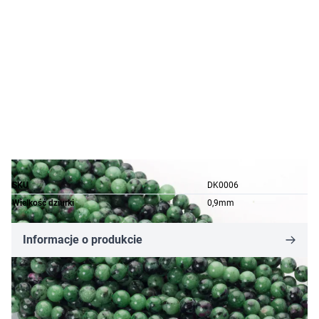
SKU
DK0006
Wielkość dziurki
0,9mm
Informacje o produkcie
5,83 zł
Cena za opakowanie
Ilość w opakowaniu: 6 szt.