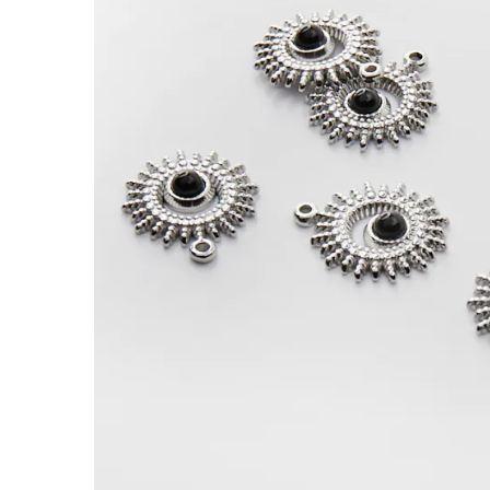
Zawieszka ze stali słoneczko z onyksem 20,
Zawieszka ze stali chirurgicznej to niewielki e
naszyjniku, bransoletce lub kolczykach.
Charakterystyka:
Rodzaj:
zawieszka
Materiał:
stal chirurgiczna 316L
Kolor:
czarny, srebrny
Motyw / kształt:
słoneczko
Rozmiar:
20,5mm
Otwór:
1 mm
Rekomendowany montaż:
– Otwór 1 mm pozwala dobrać kółeczko montaż
– Do zawieszki możesz użyć kółeczka zaciskowe