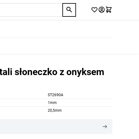
tali słoneczko z onyksem
ST2690A
1mm
20,5mm