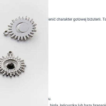
5mm
lement, który potrafi mocno zmienić charakter gotowej biżuterii.
owe odpowiednie do projektu.
go/montażowego, łącznika, bigla, łańcuszka lub bazy bransole