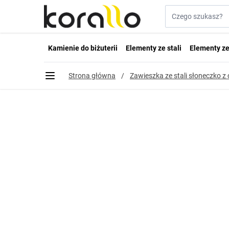
Przejdź do treści
Szukaj w sklepie...
Kamienie do biżuterii
Elementy ze stali
Elementy ze
Strona główna
/
Zawieszka ze stali słoneczko 