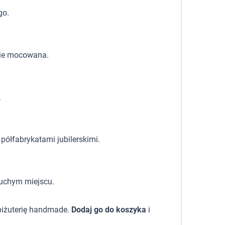
go.
zie mocowana.
.
półfabrykatami jubilerskimi.
suchym miejscu.
biżuterię handmade.
Dodaj go do koszyka
i