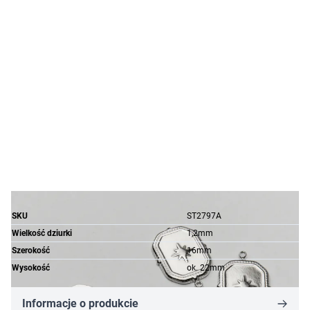
SKU
ST2797A
Wielkość dziurki
1,2mm
Szerokość
16mm
Wysokość
ok. 22mm
Informacje o produkcie