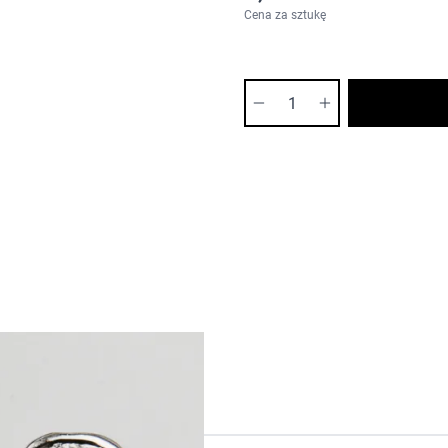
Cena za sztukę
Ilość