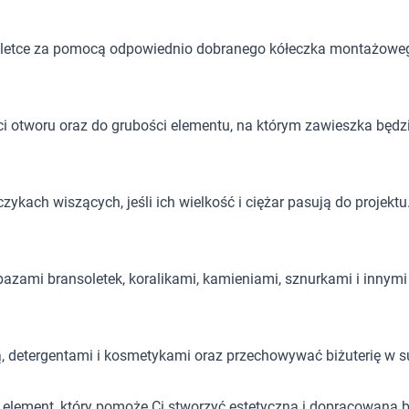
letce za pomocą odpowiednio dobranego kółeczka montażowe
i otworu oraz do grubości elementu, na którym zawieszka będ
kach wiszących, jeśli ich wielkość i ciężar pasują do projektu
azami bransoletek, koralikami, kamieniami, sznurkami i innymi 
ą, detergentami i kosmetykami oraz przechowywać biżuterię w 
 element, który pomoże Ci stworzyć estetyczną i dopracowaną 