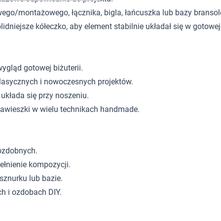
go/montażowego, łącznika, bigla, łańcuszka lub bazy bransole
niejsze kółeczko, aby element stabilnie układał się w gotowej b
gląd gotowej biżuterii.
lasycznych i nowoczesnych projektów.
układa się przy noszeniu.
zawieszki w wielu technikach handmade.
 ozdobnych.
ełnienie kompozycji.
sznurku lub bazie.
h i ozdobach DIY.