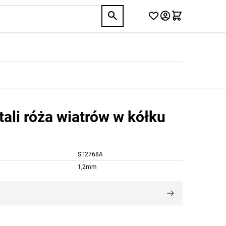
tali róża wiatrów w kółku
ST2768A
1,2mm