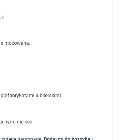
go.
zie mocowana.
.
półfabrykatami jubilerskimi.
suchym miejscu.
biżuterię handmade.
Dodaj go do koszyka
i