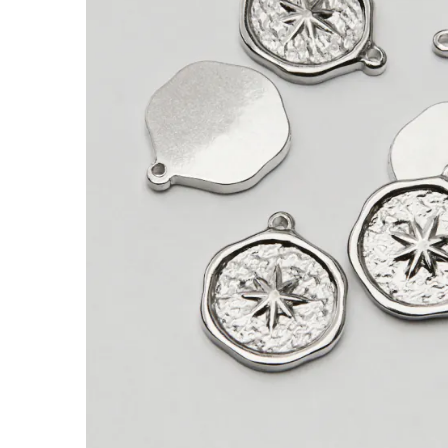
Zawieszka ze stali róża wiatrów w kółku 17m
Jeśli szukasz dodatku, który szybko nada proje
komponuje się z łańcuszkami, bazami bransolete
Charakterystyka:
Rodzaj:
zawieszka
Materiał:
stal chirurgiczna 316L
Kolor:
srebrny
Motyw / kształt:
róża wiatrów
Rozmiar:
17mm
Otwór:
1,2 mm
Wykończenie:
wykończenie w kolorze srebrny
Rekomendowany montaż:
– Otwór 1,2 mm pozwala dobrać kółeczko mont