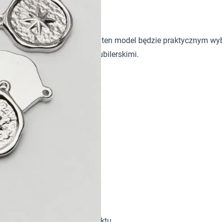
m
ktowi wyraźniejszy charakter, ten model będzie praktycznym wy
k i innymi półfabrykatami jubilerskimi.
m
ażowe odpowiednie do projektu.