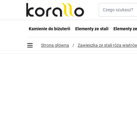
Przejdź do treści
Szukaj w sklepie...
Kamienie do biżuterii
Elementy ze stali
Elementy ze
Strona główna
/
Zawieszka ze stali róża wiatr