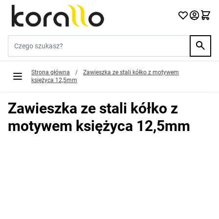
Przejdź do treści
Szukaj w sklepie...
Strona główna
/
Zawieszka ze stali kółko z motywem
księżyca 12,5mm
Zawieszka ze stali kółko z
motywem księżyca 12,5mm