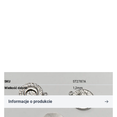
SKU
ST2787A
Wielkość dziurki
1,2mm
Informacje o produkcie
7,60 zł