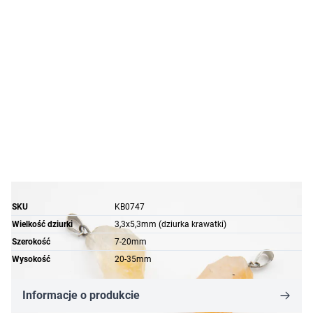
SKU
KB0747
Wielkość dziurki
3,3x5,3mm (dziurka krawatki)
Szerokość
7-20mm
Wysokość
20-35mm
Informacje o produkcie