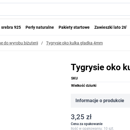
 srebra 925
Perły naturalne
Pakiety startowe
Zawieszki lato 26'
e do wyrobu biżuterii
/
Tygrysie oko kulka gładka 4mm
Tygrysie oko 
SKU
Wielkość dziurki
Informacje o produkcie
3,25 zł
Cena za opakowanie
Ilość w opakowaniu: 10 szt.