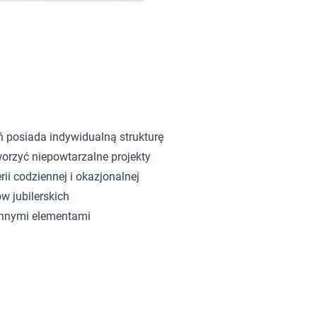
ń posiada indywidualną strukturę
orzyć niepowtarzalne projekty
rii codziennej i okazjonalnej
w jubilerskich
innymi elementami