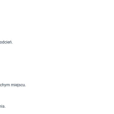
odcień.
uchym miejscu.
ia.