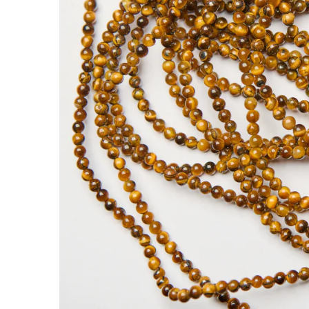
Tygrysie oko kulka gładka 4mm
Kamienie to jedne z najbardziej cenionych doda
nabiera indywidualnego charakteru.
Tygrysie oko wyróżnia się tym, że charakteryst
bransoletkach, naszyjnikach i projektach o moc
Kulki naturalnego tygrysiego oka bardzo dobre
Rodzaj:
Tygrysie oko
Kolor:
brązowy
Kształt:
kulka
Rozmiar:
4mm
Faktura:
gładka
Cechy szczególne:
gładka powierzchnia, efekt 