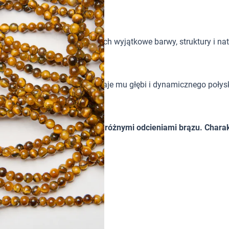
tków w biżuterii handmade. Ich wyjątkowe barwy, struktury i nat
yczny efekt „kociego oka” nadaje mu głębi i dynamicznego połys
niejszym charakterze.
j jakości. Pięknie się mienią różnymi odcieniami brązu. Chara
kociego oka