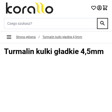
Przejdź do treści
Szukaj w sklepie...
Strona główna
/
Turmalin kulki gładkie 4,5mm
Turmalin kulki gładkie 4,5mm