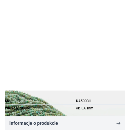
SKU
KA5003H
Wielkość dziurki
ok. 0,6 mm
Informacje o produkcie