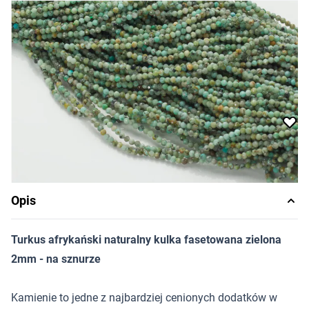
28,75 zł
Cena za sznur
Długość sznura: ok. 37-40cm
Dostępność:
produkt niedostępny
Powiadom o dostępności
Opis
Turkus afrykański naturalny kulka fasetowana zielona
2mm - na sznurze
Kamienie to jedne z najbardziej cenionych dodatków w