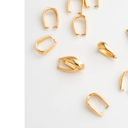
Srebrna krawatka do kamieni zwężana pozł
Element wykonany ze srebra próby 925 pokryteg
pozwala uzyskać efekt złotej biżuterii przy zac
Krawatki to elementy ozdobne służące do moco
ingerencji w strukturę kamienia.
Dlaczego warto je wybrać:
• umożliwiają estetyczne zawieszenie kamieni 
• poprawiają wygląd biżuterii – maskują miej
• stabilne mocowanie – pomagają utrzymać zaw
• szybki montaż – pozwalają łatwo przygotowa
Zastosowanie:
• naszyjniki – umożliwiają zawieszenie kamien
• zawieszki – stosowane przy elementach z otw