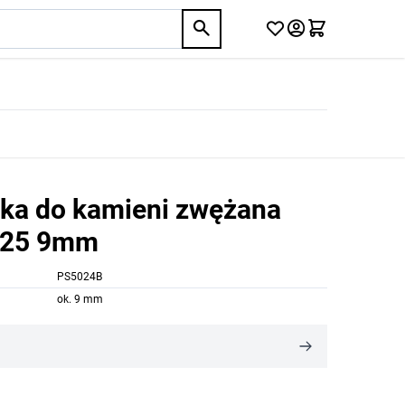
tka do kamieni zwężana
925 9mm
PS5024B
ok. 9 mm