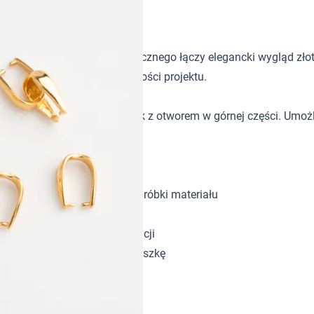
acana AG925 9mm
o warstwą złocenia galwanicznego łączy elegancki wygląd złot
howaniu lekkości i uniwersalności projektu.
wania kamieni lub zawieszek z otworem w górnej części. Umożl
– bez potrzeby dodatkowej obróbki materiału
sce mocowania elementu
ieszkę w odpowiedniej pozycji
ć gotowy naszyjnik lub zawieszkę
ia na łańcuszku
orem w górnej części