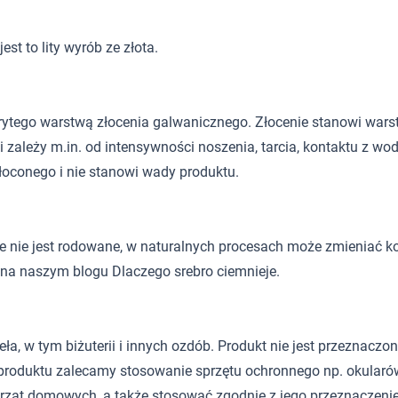
st to lity wyrób ze złota.
rytego warstwą złocenia galwanicznego. Złocenie stanowi wars
i zależy m.in. od intensywności noszenia, tarcia, kontaktu z w
złoconego i nie stanowi wady produktu.
óre nie jest rodowane, w naturalnych procesach może zmieniać ko
ć na naszym blogu
Dlaczego srebro ciemnieje
.
 w tym biżuterii i innych ozdób. Produkt nie jest przeznaczony d
roduktu zalecamy stosowanie sprzętu ochronnego np. okularów
rząt domowych, a także stosować zgodnie z jego przeznaczeni