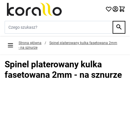
Przejdź do treści
Szukaj w sklepie...
Strona główna
/
Spinel platerowany kulka fasetowana 2mm
- na sznurze
Spinel platerowany kulka
fasetowana 2mm - na sznurze