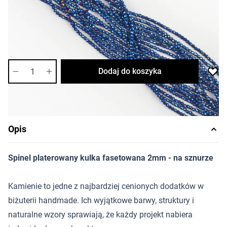
Cena za sznur
Długość sznura: ok. 37-40cm
Dostępność:
średnia
Ilość
Dodaj do koszyka
Opis
Spinel platerowany kulka fasetowana 2mm - na sznurze
Kamienie to jedne z najbardziej cenionych dodatków w
biżuterii handmade. Ich wyjątkowe barwy, struktury i
naturalne wzory sprawiają, że każdy projekt nabiera