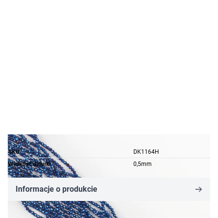
SKU
DK1164H
Wielkość dziurki
0,5mm
Informacje o produkcie
23,37 zł