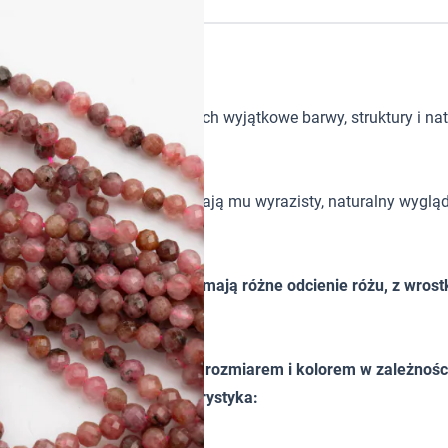
tków w biżuterii handmade. Ich wyjątkowe barwy, struktury i nat
 różowo-czarne przejścia nadają mu wyrazisty, naturalny wygląd
 pięknym połysku. Kamienie mają różne odcienie różu, z wros
ch.
ieznacznie różnić od siebie rozmiarem i kolorem w zależności 
ścią orientacyjną. Charakterystyka: