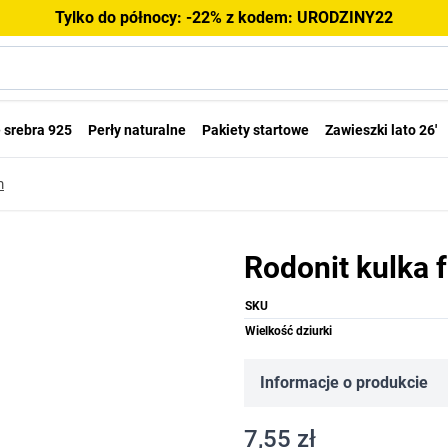
Tylko do północy: -22% z kodem: URODZINY22
 srebra 925
Perły naturalne
Pakiety startowe
Zawieszki lato 26'
m
Rodonit kulka
SKU
Wielkość dziurki
Informacje o produkcie
7,55 zł