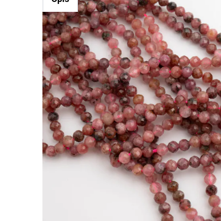
Rodonit kulka fasetowana 4mm
Kamienie to jedne z najbardziej cenionych doda
nabiera indywidualnego charakteru.
Rodonit wyróżnia się tym, że charakterystyczne
projektach biżuterii o mocniejszym charakterze.
Drobne, gęsto fasetowane kuleczki rodonitu o
sprawdzi się w minimalistycznych bransoletka
*Ponieważ są to kamienie naturalne mogą się n
*Rozmiar podany w nazwie produktu jest warto
Rodzaj:
Rodonit