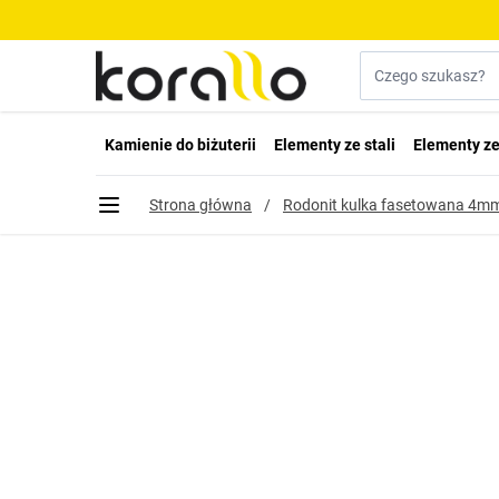
Przejdź do treści
Szukaj w sklepie...
Kamienie do biżuterii
Elementy ze stali
Elementy ze
Strona główna
/
Rodonit kulka fasetowana 4m