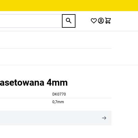
 fasetowana 4mm
DK0770
0,7mm