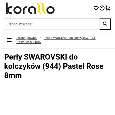
Przejdź do treści
Szukaj w sklepie...
Strona główna
/
Perły SWAROVSKI do kolczyków (944)
Pastel Rose 8mm
Perły SWAROVSKI do
kolczyków (944) Pastel Rose
8mm