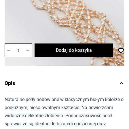
6,78 zł
Cena za opakowanie
Ilość w opakowaniu: 4 szt.
Dostępność:
średnia
Ilość
Dodaj do koszyka
Opis
Naturalne perły hodowlane w klasycznym białym kolorze o
podłużnym, nieco owalnym kształcie. Na powierzchni
widoczne delikatne żłobienia. Ponadczasowość pereł
sprawia, że są idealne do biżuterii codziennej oraz