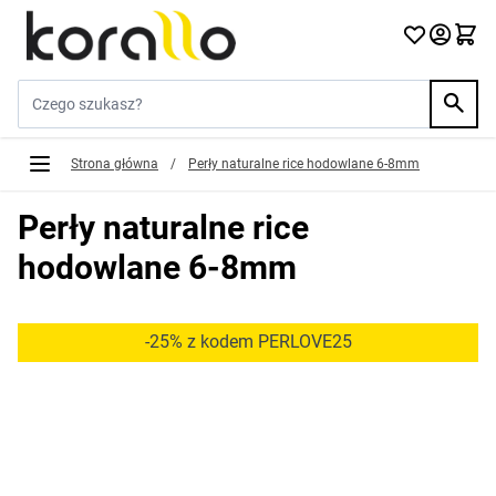
Przejdź do treści
Szukaj w sklepie...
Strona główna
/
Perły naturalne rice hodowlane 6-8mm
Perły naturalne rice
hodowlane 6-8mm
-25% z kodem PERLOVE25