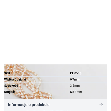
SKU
PH0545
Wielkość dziurki
0,7mm
Szerokość
3-6mm
Długość
5,8-8mm
Informacje o produkcie