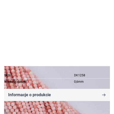
SKU
DK1258
Wielkość dziurki
0,6mm
Informacje o produkcie
7,08 zł