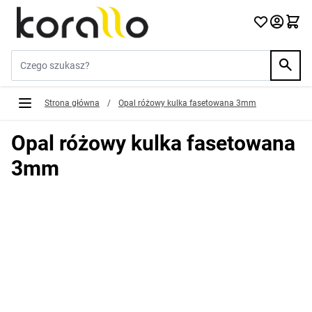
Przejdź do treści
Szukaj w sklepie...
Strona główna
/
Opal różowy kulka fasetowana 3mm
Opal różowy kulka fasetowana
3mm