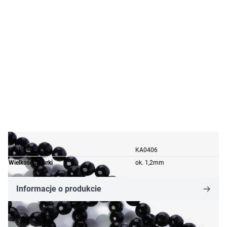
SKU
KA0406
Wielkość dziurki
ok. 1,2mm
Informacje o produkcie
17,85 zł