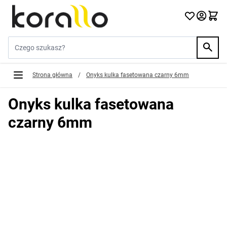
Przejdź do treści
Szukaj w sklepie...
Strona główna
/
Onyks kulka fasetowana czarny 6mm
Onyks kulka fasetowana
czarny 6mm