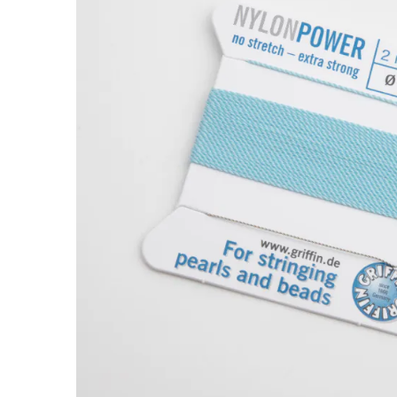
Nici Nylon Power z igłą turquoise 0,6mm
Nić nylonowa Griffin
o grubości
0,6 mm
w kolo
ceniony za gładką powierzchnię, wygodę pracy 
pomaga wygodnie wiązać projekt i zachować dob
Nici Griffin są
barwione po skręceniu
, co poma
projektach z pereł, kamieni i koralików. Zamon
używania osobnej igły.
Jak dobrać nić do dziurki w koraliku?
Nić można dopasować bardzo blisko średnicy ot
mają
ostre krawędzie, chropowate wnętrze lub 
Dlaczego warto kupić?
•
Nylon jubilerski
- wygodny w pracy i praktycz