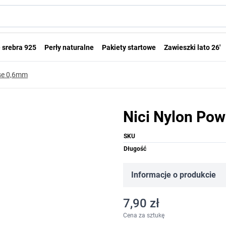
 srebra 925
Perły naturalne
Pakiety startowe
Zawieszki lato 26'
ise 0,6mm
Nici Nylon Pow
SKU
Długość
Informacje o produkcie
7,90 zł
Cena za sztukę