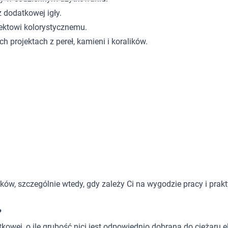
z dodatkowej igły.
ektowi kolorystycznemu.
h projektach z pereł, kamieni i koralików.
alików, szczególnie wtedy, gdy zależy Ci na wygodzie pracy i pr
?
ytkowej, o ile grubość nici jest odpowiednio dobrana do ciężaru 