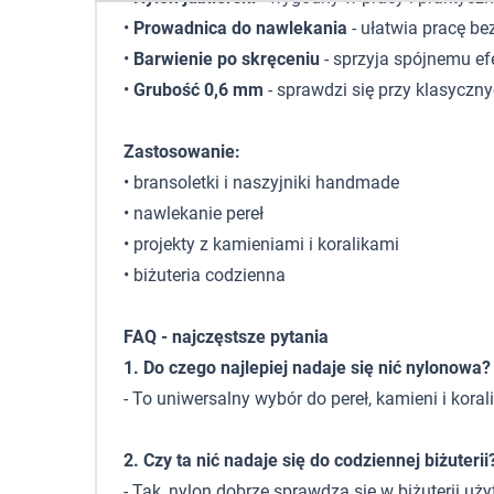
•
Prowadnica do nawlekania
- ułatwia pracę be
•
Barwienie po skręceniu
- sprzyja spójnemu ef
•
Grubość 0,6 mm
- sprawdzi się przy klasycznyc
Zastosowanie:
• bransoletki i naszyjniki handmade
• nawlekanie pereł
• projekty z kamieniami i koralikami
• biżuteria codzienna
FAQ - najczęstsze pytania
1. Do czego najlepiej nadaje się nić nylonowa?
- To uniwersalny wybór do pereł, kamieni i kor
2. Czy ta nić nadaje się do codziennej biżuterii
- Tak, nylon dobrze sprawdza się w biżuterii uż