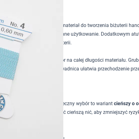
rze
turkusowy
to praktyczny materiał do tworzenia biżuterii hand
i dobrą odporność na codzienne użytkowanie. Dodatkowym atute
rą stabilność gotowej biżuterii.
ga uzyskać równomierny kolor na całej długości materiału. Gru
towana, skręcana i giętka prowadnica ułatwia przechodzenie pr
woru, ale praktyczny i bezpieczny wybór to wariant
cieńszy o 
nierówny nawiert
, lepiej wybrać cieńszą nić, aby zmniejszyć ryzy
ny w codziennym użytkowaniu.