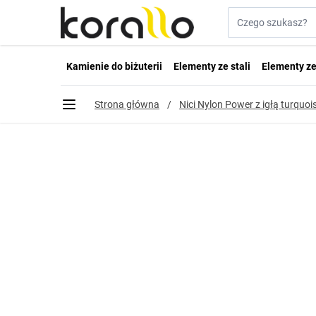
Przejdź do treści
Szukaj w sklepie...
Kamienie do biżuterii
Elementy ze stali
Elementy ze
Strona główna
/
Nici Nylon Power z igłą turquo