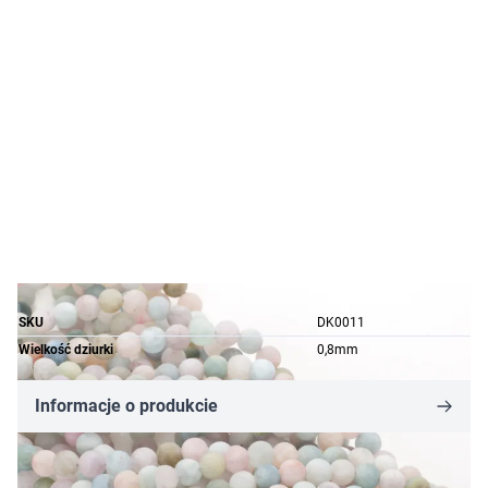
SKU
DK0011
Wielkość dziurki
0,8mm
Informacje o produkcie
3,81 zł