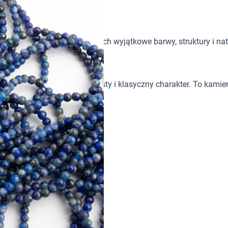
tków w biżuterii handmade. Ich wyjątkowe barwy, struktury i nat
eska barwa nadaje mu wyrazisty i klasyczny charakter. To kamień
ka barwa