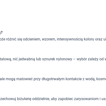
ą?
oże różnić się odcieniem, wzorem, intensywnością koloru oraz 
 stalową, nić jedwabną lub sznurek nylonowy – wybór zależy od w
, ale mogą matowieć przy długotrwałym kontakcie z wodą, kosm
rzechowuj biżuterię oddzielnie, aby zapobiec zarysowaniom i u