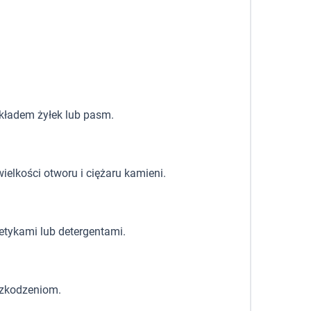
układem żyłek lub pasm.
ielkości otworu i ciężaru kamieni.
etykami lub detergentami.
szkodzeniom.