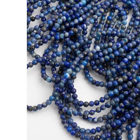
Lapis lazuli kulka gładka 2mm
Kamienie to jedne z najbardziej cenionych doda
nabiera indywidualnego charakteru.
Lapis lazuli wyróżnia się tym, że głęboka niebi
autorskich projektów DIY.
Charakterystyka:
Rodzaj:
Lapis lazuli
Kolor:
niebieski
Kształt:
kulka
Rozmiar:
2mm
Faktura:
gładka
Cechy szczególne:
gładka powierzchnia, głębo