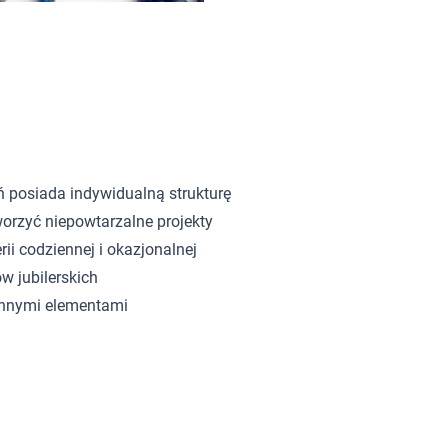
ń posiada indywidualną strukturę
orzyć niepowtarzalne projekty
rii codziennej i okazjonalnej
w jubilerskich
innymi elementami