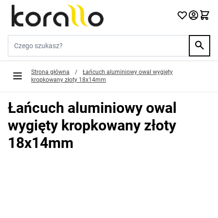
Przejdź do treści
Szukaj w sklepie...
Strona główna
/
Łańcuch aluminiowy owal wygięty
kropkowany złoty 18x14mm
Łańcuch aluminiowy owal
wygięty kropkowany złoty
18x14mm