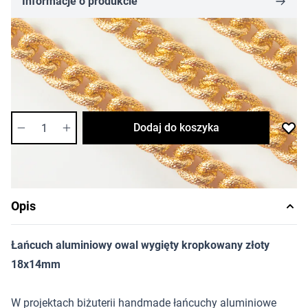
Informacje o produkcie
21,66 zł
Cena za metr
Dostępność:
bardzo niska
Ilość
Dodaj do koszyka
Opis
Łańcuch aluminiowy owal wygięty kropkowany złoty
18x14mm
W projektach biżuterii handmade łańcuchy aluminiowe