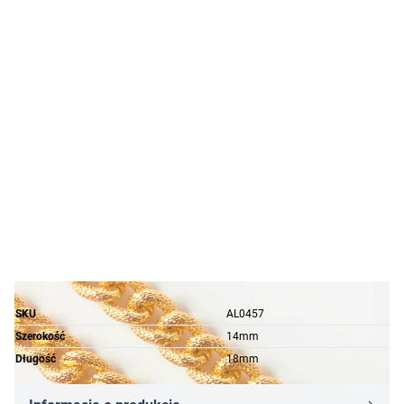
SKU
AL0457
Szerokość
14mm
Długość
18mm