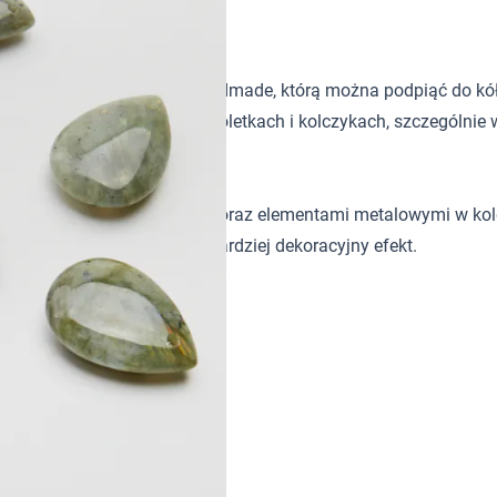
 zawieszka do biżuterii handmade, którą można podpiąć do kó
y akcent w naszyjnikach, bransoletkach i kolczykach, szczególni
erłami, koralikami szklanymi oraz elementami metalowymi w ko
j kompozycji, aby uzyskać bardziej dekoracyjny efekt.