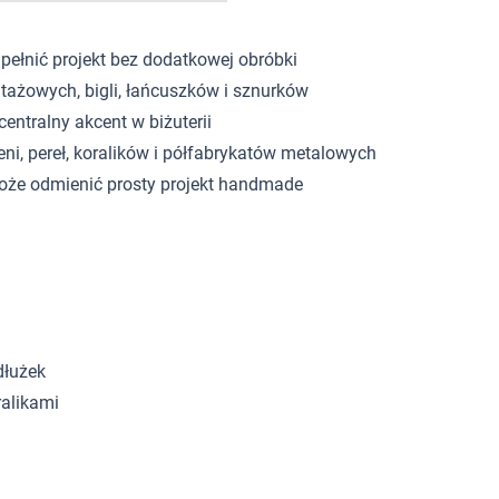
pełnić projekt bez dodatkowej obróbki
tażowych, bigli, łańcuszków i sznurków
centralny akcent w biżuterii
eni, pereł, koralików i półfabrykatów metalowych
może odmienić prosty projekt handmade
dłużek
ralikami