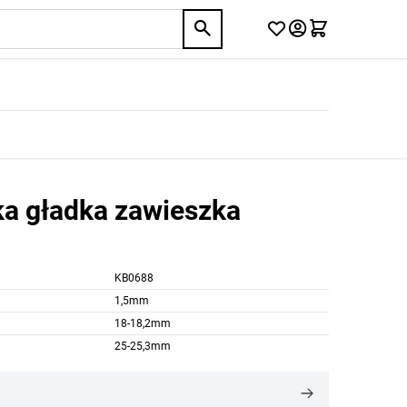
ka gładka zawieszka
KB0688
1,5mm
18-18,2mm
25-25,3mm