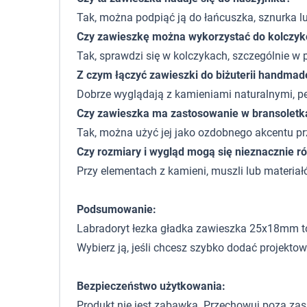
Tak, można podpiąć ją do łańcuszka, sznurka l
Czy zawieszkę można wykorzystać do kolczy
Tak, sprawdzi się w kolczykach, szczególnie w p
Z czym łączyć zawieszki do biżuterii handmad
Dobrze wyglądają z kamieniami naturalnymi, pe
Czy zawieszka ma zastosowanie w bransoletk
Tak, można użyć jej jako ozdobnego akcentu prz
Czy rozmiary i wygląd mogą się nieznacznie ró
Przy elementach z kamieni, muszli lub materiał
Podsumowanie:
Labradoryt łezka gładka zawieszka 25x18mm to 
Wybierz ją, jeśli chcesz szybko dodać projekto
Bezpieczeństwo użytkowania:
Produkt nie jest zabawką. Przechowuj poza zas