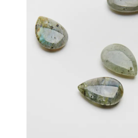
Labradoryt łezka gładka zawieszka 25x18mm
Labradoryt łezka gładka zawieszka 25x18mm to
lub linki jubilerskiej. Sprawdzi się jako gotow
punkt centralny.
Ta zawieszka dobrze łączy się z kamieniami, p
ją pojedynczo albo zestawić kilka sztuk w jedne
Charakterystyka:
- rodzaj produktu: zawieszka
- materiał / motyw: Labradoryt łezka gładka
- kształt: łezka
- rozmiar: 25x18mm
- przeznaczenie: biżuteria handmade