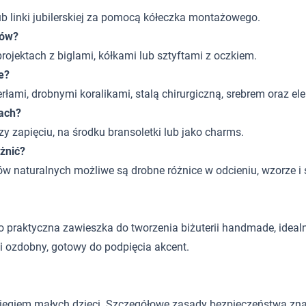
ub linki jubilerskiej za pomocą kółeczka montażowego.
ków?
rojektach z biglami, kółkami lub sztyftami z oczkiem.
e?
rłami, drobnymi koralikami, stalą chirurgiczną, srebrem oraz e
ach?
y zapięciu, na środku bransoletki lub jako charms.
żnić?
ów naturalnych możliwe są drobne różnice w odcieniu, wzorze i s
praktyczna zawieszka do tworzenia biżuterii handmade, idealna
wi ozdobny, gotowy do podpięcia akcent.
ięgiem małych dzieci. Szczegółowe zasady bezpieczeństwa znaj