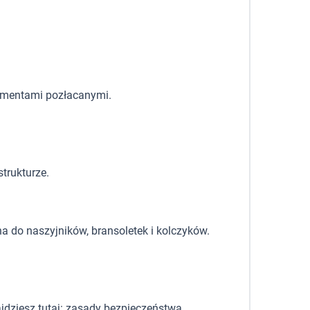
lementami pozłacanymi.
trukturze.
 do naszyjników, bransoletek i kolczyków.
dziesz tutaj:
zasady bezpieczeństwa
.