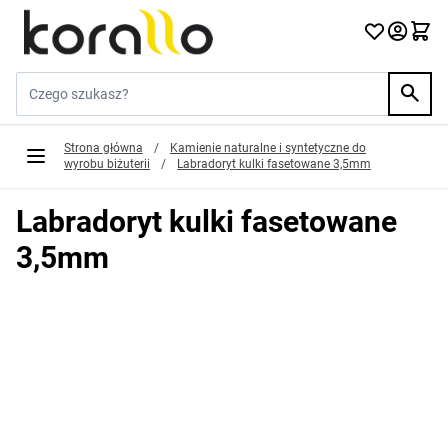
Przejdź do treści
Szukaj w sklepie...
Strona główna
/
Kamienie naturalne i syntetyczne do
wyrobu biżuterii
/
Labradoryt kulki fasetowane 3,5mm
Labradoryt kulki fasetowane
3,5mm