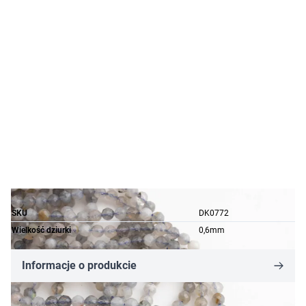
SKU
DK0772
Wielkość dziurki
0,6mm
Informacje o produkcie
5,19 zł