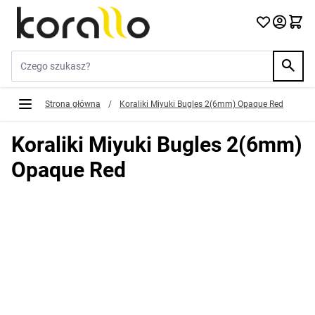
Przejdź do treści
Szukaj w sklepie...
Strona główna
/
Koraliki Miyuki Bugles 2(6mm) Opaque Red
Koraliki Miyuki Bugles 2(6mm)
Opaque Red