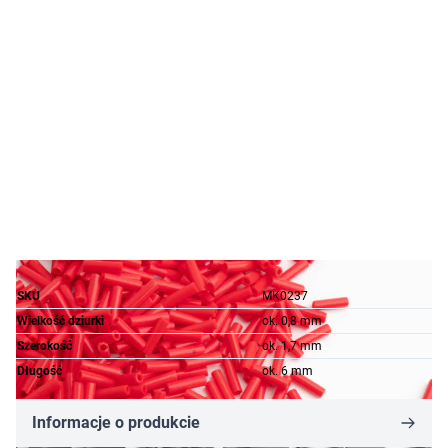
SKU
MK0237
Wielkość dziurki
ok. 0,8 mm
Szerokość
ok. 1,7 mm
Długość
ok. 6 mm
Informacje o produkcie