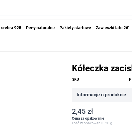
 srebra 925
Perły naturalne
Pakiety startowe
Zawieszki lato 26'
Kółeczka zac
SKU
P
Informacje o produkcie
2,45 zł
Cena za opakowanie
Ilość w opakowaniu: 20 g