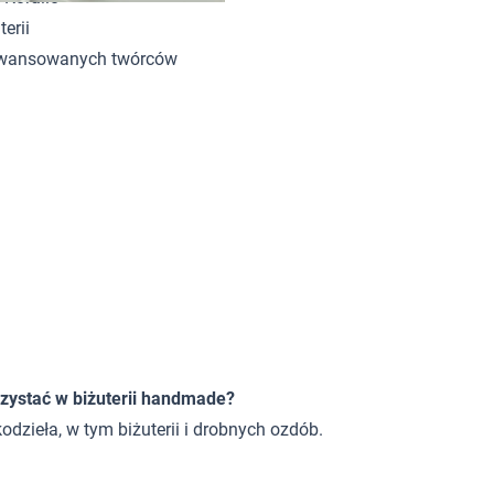
erii
zaawansowanych twórców
ystać w biżuterii handmade?
odzieła, w tym biżuterii i drobnych ozdób.