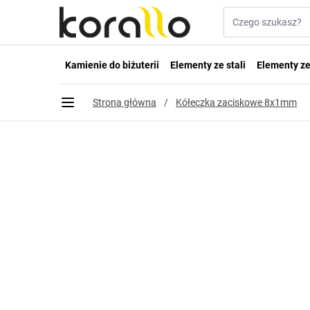
Przejdź do treści
Szukaj w sklepie...
Kamienie do biżuterii
Elementy ze stali
Elementy ze
Strona główna
/
Kółeczka zaciskowe 8x1mm