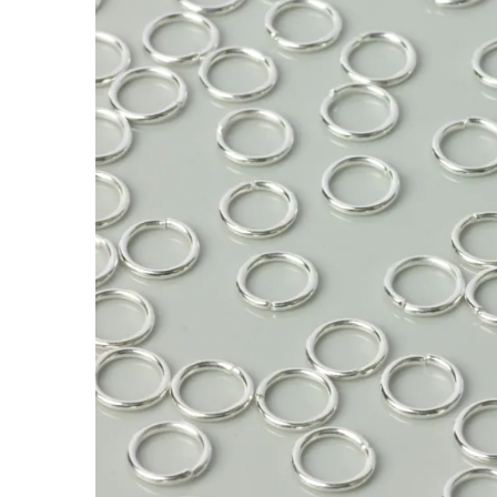
Kółeczka zaciskowe 8x1mm
Elementy metalowe to praktyczne półfabrykaty
można dopasować do projektów o różnym stylu i
drobnych dekoracji.
Charakterystyka:
• Rodzaj produktu: Element metalowy
• Materiał: metal
• Kolor: srebrny
• Rozmiar: 8x1mm
Dlaczego warto?
- uniwersalny półfabrykat do biżuterii handmad
- pomaga tworzyć i wykańczać projekty w spój
- można łączyć go z innymi elementami z oferty