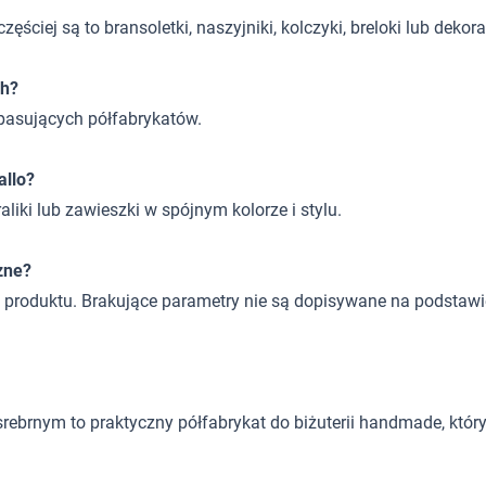
zęściej są to bransoletki, naszyjniki, kolczyki, breloki lub deko
ch?
i pasujących półfabrykatów.
allo?
aliki lub zawieszki w spójnym kolorze i stylu.
zne?
a produktu. Brakujące parametry nie są dopisywane na podstaw
ebrnym to praktyczny półfabrykat do biżuterii handmade, któr