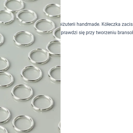
 do tworzenia i wykańczania biżuterii handmade. Kółeczka zac
 stopniu zaawansowania. Sprawdzi się przy tworzeniu bransole
e
ny sposób
 Korallo