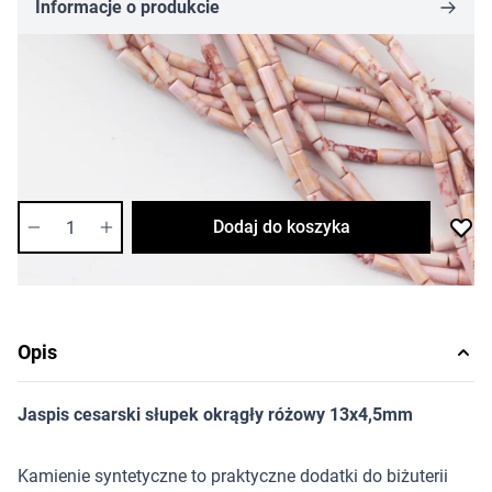
Informacje o produkcie
2,99 zł
Cena za opakowanie
Ilość w opakowaniu: 4 szt.
Dostępność:
średnia
Ilość
Dodaj do koszyka
Opis
Jaspis cesarski słupek okrągły różowy 13x4,5mm
Kamienie syntetyczne to praktyczne dodatki do biżuterii