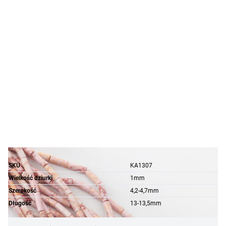
SKU
KA1307
Wielkość dziurki
1mm
Szerokość
4,2-4,7mm
Długość
13-13,5mm