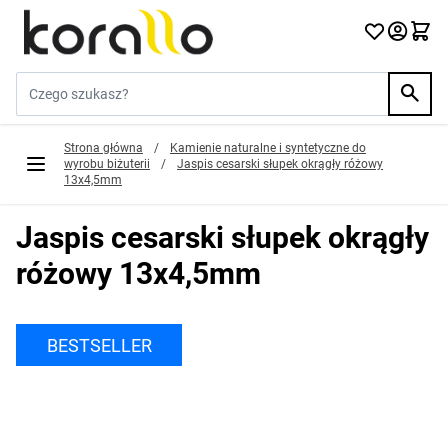
Przejdź do treści
Szukaj w sklepie...
Strona główna
/
Kamienie naturalne i syntetyczne do
wyrobu biżuterii
/
Jaspis cesarski słupek okrągły różowy
13x4,5mm
Jaspis cesarski słupek okrągły
różowy 13x4,5mm
BESTSELLER