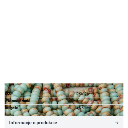
SKU
DK6126
Wielkość dziurki
1mm
Długość
4,5-5,2mm
Informacje o produkcie