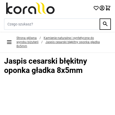
Przejdź do treści
Szukaj w sklepie...
Strona główna
/
Kamienie naturalne i syntetyczne do
wyrobu biżuterii
/
Jaspis cesarski błękitny oponka gładka
8x5mm
Jaspis cesarski błękitny
oponka gładka 8x5mm