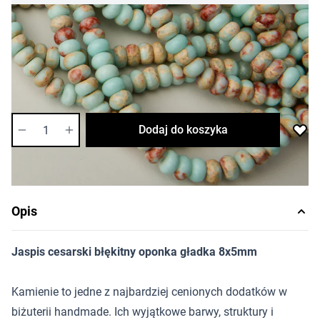
5,49 zł
Cena za opakowanie
Ilość w opakowaniu: 10 szt.
Dostępność:
średnia
Ilość
Dodaj do koszyka
Opis
Jaspis cesarski błękitny oponka gładka 8x5mm
Kamienie to jedne z najbardziej cenionych dodatków w
biżuterii handmade. Ich wyjątkowe barwy, struktury i