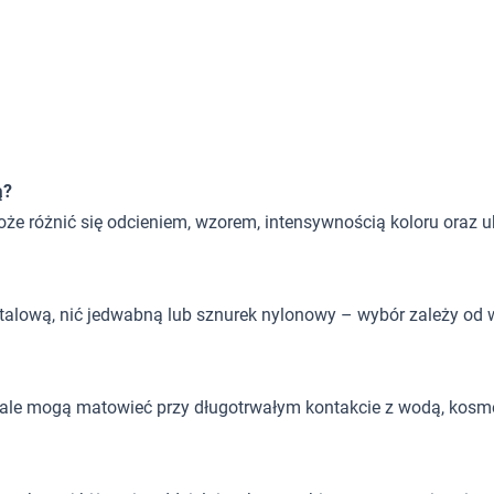
ą?
oże różnić się odcieniem, wzorem, intensywnością koloru oraz 
 stalową, nić jedwabną lub sznurek nylonowy – wybór zależy od w
, ale mogą matowieć przy długotrwałym kontakcie z wodą, kosm