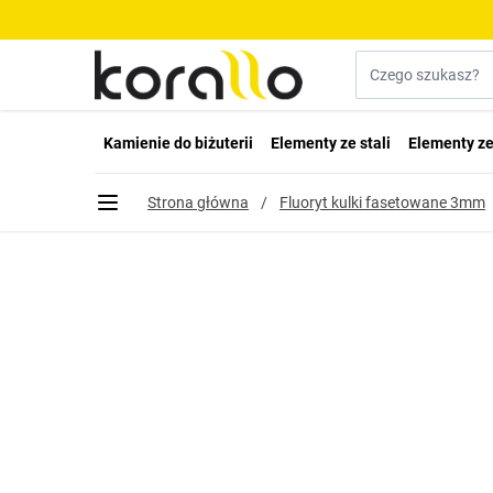
Przejdź do treści
Szukaj w sklepie...
Kamienie do biżuterii
Elementy ze stali
Elementy ze
Strona główna
/
Fluoryt kulki fasetowane 3mm