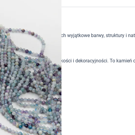
tków w biżuterii handmade. Ich wyjątkowe barwy, struktury i nat
 przejścia barw nadają mu lekkości i dekoracyjności. To kamień