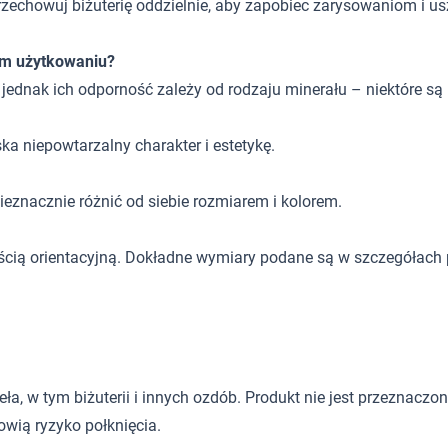
rzechowuj biżuterię oddzielnie, aby zapobiec zarysowaniom i u
ym użytkowaniu?
, jednak ich odporność zależy od rodzaju minerału – niektóre są
ka niepowtarzalny charakter i estetykę.
eznacznie różnić od siebie rozmiarem i kolorem.
ścią orientacyjną. Dokładne wymiary podane są w szczegółach 
 w tym biżuterii i innych ozdób. Produkt nie jest przeznaczony d
wią ryzyko połknięcia.