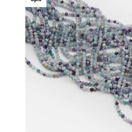
Fluoryt kulki fasetowane 3mm
Kamienie to jedne z najbardziej cenionych doda
nabiera indywidualnego charakteru.
Fluoryt wyróżnia się tym, że charakterystyczne
naszyjnikach o bardziej subtelnym charakterze.
Charakterystyka:
Rodzaj:
Fluoryt
Kolor:
fioletowy,niebieski
Kształt:
kulki
Rozmiar:
3mm
Faktura:
fasetowana