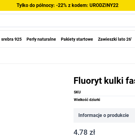
Tylko do północy: -22% z kodem: URODZINY22
 srebra 925
Perły naturalne
Pakiety startowe
Zawieszki lato 26'
Fluoryt kulki 
SKU
Wielkość dziurki
Informacje o produkcie
4,78 zł